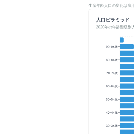
生産年齢人口の変化は雇
人口ピラミッド
2020年の年齢階級別
90-94歳
80-84歳
70-74歳
60-64歳
50-54歳
40-44歳
30-34歳