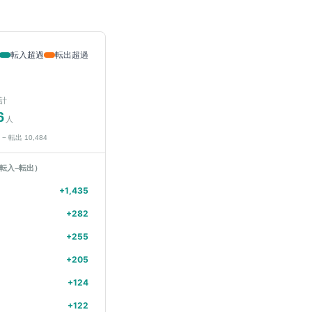
転入超過
転出超過
計
6
人
− 転出
10,484
転入−転出）
+
1,435
+
282
+
255
+
205
+
124
+
122