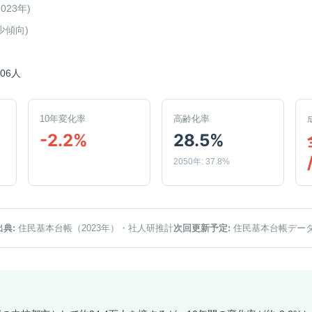
2023年
)
少傾向
)
906人
10年変化率
高齢化率
-2.2%
28.5%
2050年: 37.8%
出典:
住民基本台帳（2023年）
・社人研推計
次回更新予定:
住民基本台帳デー