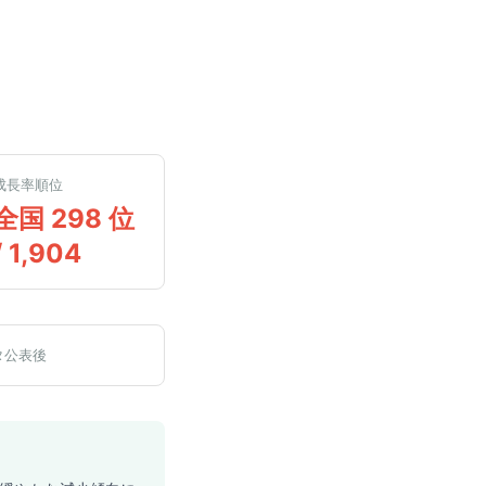
成長率順位
全国 298 位
/ 1,904
タ公表後