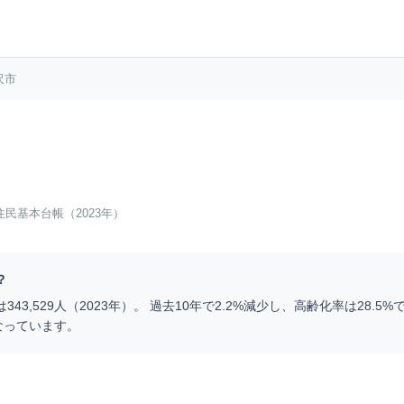
沢市
住民基本台帳（2023年）
？
は
343,529
人（
2023
年）。 過去10年で
2.2
%
減少
し、高齢化率は
28.5
%で
なっています。