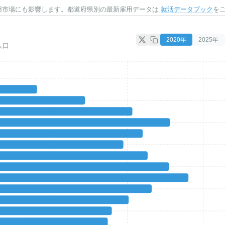
用市場にも影響します。都道府県別の最新雇用データは
就活データブック
を
2020
年
2025
年
人口