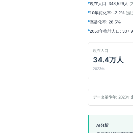
現在人口
:
343,529人
(
10年変化率
:
-2.2%
(
減
高齢化率
:
28.5%
2050年推計人口
:
307,
現在人口
34.4万人
2023年
データ基準年:
2023
年
AI分析