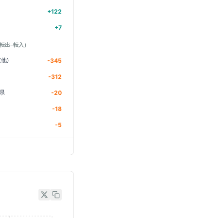
+
122
+
7
転出−転入）
他)
-345
-312
県
-20
-18
-5