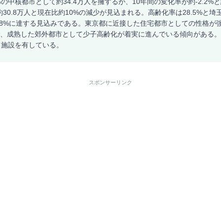
の中核都市として約34.4万人を擁するが、10年間の変化率が約-2.2%
約30.8万人と現在比約10%の減少が見込まれる。高齢化率は28.5%と
37.8%に達する見込みである。東京都に近接した住宅都市としての性格が
めで、成熟した郊外都市として少子高齢化が着実に進んでいる傾向がある
る施設を有している。
スポンサーリンク