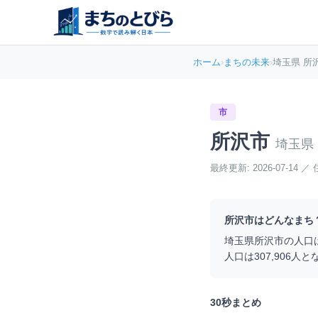
ホーム
›
まちの未来
›
埼玉県 所
市
所沢市
埼玉県
最終更新:
2026-07-14
／
所沢市
はどんなまち
埼玉県
所沢市
の人口
人口は
307,906
人と
30秒まとめ