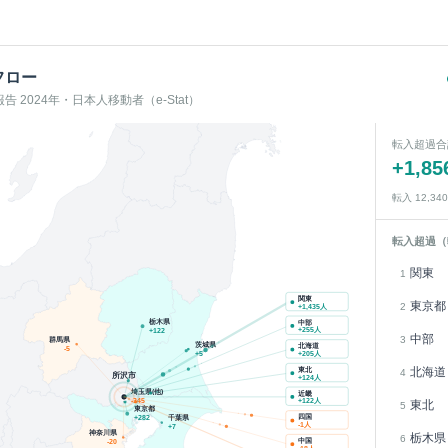
フロー
 2024年・日本人移動者（e-Stat）
転入超過合
+
1,85
転入
12,340
転入超過（
関東
1
関東
東京都
2
+
1,435
人
栃木県
中部
+
255
人
+
122
中部
3
群馬県
茨城県
北海道
-5
+
5
+
205
人
東北
北海道
4
所沢市
+
124
人
埼玉県(他)
近畿
-345
+
122
人
東北
5
東京都
千葉県
四国
+
282
-1
人
+
7
神奈川県
栃木県
6
中国
-20