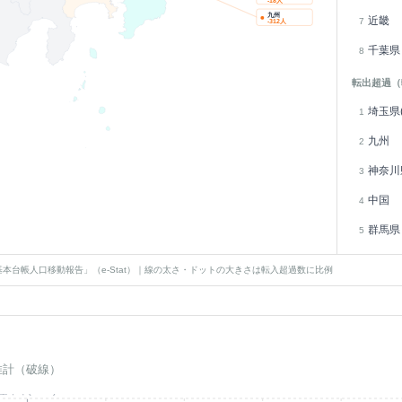
-18
人
九州
近畿
7
-312
人
千葉県
8
転出超過（
埼玉県(
1
九州
2
神奈川
3
中国
4
群馬県
5
本台帳人口移動報告」（e-Stat）｜線の太さ・ドットの大きさは転入超過数に比例
推計（破線）
基準年(2023)