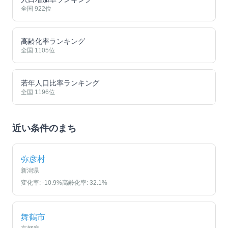
全国
922
位
高齢化率ランキング
全国
1105
位
若年人口比率ランキング
全国
1196
位
近い条件のまち
弥彦村
新潟県
変化率:
-10.9
%
高齢化率:
32.1
%
舞鶴市