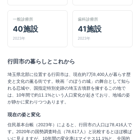
一般診療所
歯科診療所
40施設
41施設
2023年
2023年
行田市
の暮らしとこれから
埼玉県北部に位置する行田市は、現在約7万8,400人が暮らす歴
史と文化の薫る街です。映画「のぼうの城」の舞台として知ら
れる忍城や、国指定特別史跡の埼玉古墳群を擁するこの地で
は、10年間で約11.1%という人口変化が起きており、地域の姿
が静かに変わりつつあります。
現在の姿と変化
住民基本台帳（2023年）によると、行田市の人口は78,416人で
す。2020年の国勢調査時点（78,617人）と比較するとほぼ横ば
いに見えますが、10年間の変化率はマイナス11.1%と、全国的