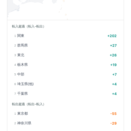
転入超過（転入−転出）
関東
+
202
1
群馬県
+
27
2
東北
+
26
3
栃木県
+
19
4
中部
+
7
5
埼玉県(他)
+
4
6
千葉県
+
4
7
転出超過（転出−転入）
東京都
-55
1
神奈川県
-29
2