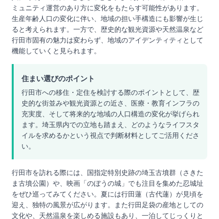
ミュニティ運営のあり方に変化をもたらす可能性があります。
生産年齢人口の変化に伴い、地域の担い手構造にも影響が生じ
ると考えられます。一方で、歴史的な観光資源や天然温泉など
行田市固有の魅力は変わらず、地域のアイデンティティとして
機能していくと見られます。
住まい選びのポイント
行田市への移住・定住を検討する際のポイントとして、歴
史的な街並みや観光資源との近さ、医療・教育インフラの
充実度、そして将来的な地域の人口構造の変化が挙げられ
ます。埼玉県内での立地も踏まえ、どのようなライフスタ
イルを求めるかという視点で判断材料としてご活用くださ
い。
行田市を訪れる際には、国指定特別史跡の埼玉古墳群（さきた
ま古墳公園）や、映画「のぼうの城」でも注目を集めた忍城址
をぜひ巡ってみてください。夏には行田蓮（古代蓮）が見頃を
迎え、独特の風景が広がります。また行田足袋の産地としての
文化や、天然温泉を楽しめる施設もあり、一泊してじっくりと