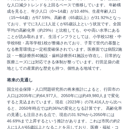
な人口減少トレンドを上回るペースで推移しています。 年齢構
成を見ると、年少人口（0〜14歳）が10.48%、生産年齢人口
（15〜64歳）が57.59%、高齢者（65歳以上）が31.92%となっ
ており、すでに3人に1人近くが65歳以上という状況です。全国
平均の高齢化率（約29%）と比較しても、やや高い水準にある
ことが読み取れます。 生活インフラとしては、小学校12校・中
学校8校・高等学校1校が整備されており、子育て世代の基盤と
なる教育環境は一定程度確保されています。医療面では病院2施
設・一般診療所40施設・歯科診療所41施設が存在し、日常的な
医療ニーズには対応できる体制が整っています。行田足袋の産
地としての産業的な歴史も持つ、個性ある地域です。
将来の見通し
国立社会保障・人口問題研究所の将来推計によると、行田市の
人口は2035年に約64,977人、2050年には約49,980人まで変化
すると見込まれています。現在（2023年）の78,416人から比べ
ると、2050年時点では約36%の変化となる計算です。 高齢化率
の見通しも注目される点で、現在の31.92%から2050年には
46.69%まで上昇するという推計があります。これは市民の約2
人に1人が65歳以上となることを示しており、医療・福祉・コ