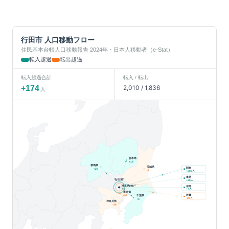
行田市
人口移動フロー
住民基本台帳人口移動報告 2024年・日本人移動者（e-Stat）
転入超過
転出超過
転入超過合計
転入 / 転出
+
174
2,010
/
1,836
人
栃木県
+
19
群馬県
茨城県
関東
+
27
人
-3
+
202
東北
行田市
人
+
26
埼玉県(他)
中部
人
+
4
+
7
東京都
近畿
千葉県
-55
人
-28
+
4
神奈川県
-29