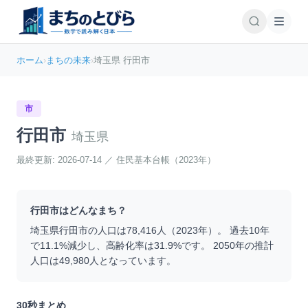
ホーム
›
まちの未来
›
埼玉県 行田市
市
行田市
埼玉県
最終更新:
2026-07-14
／
住民基本台帳（2023年）
行田市
はどんなまち？
埼玉県
行田市
の人口は
78,416
人（
2023
年）。 過去10年
で
11.1
%
減少
し、高齢化率は
31.9
%です。 2050年の推計
人口は
49,980
人となっています。
30秒まとめ