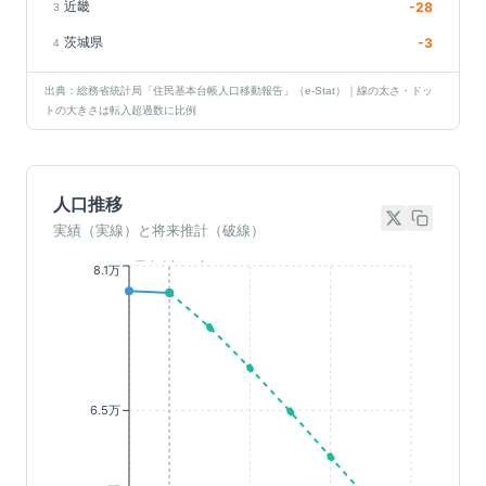
近畿
-28
3
茨城県
-3
4
出典：総務省統計局「住民基本台帳人口移動報告」（e-Stat）｜線の太さ・ドッ
トの大きさは転入超過数に比例
人口推移
実績（実線）と将来推計（破線）
基準年(2023)
8.1万
6.5万