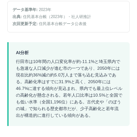
データ基準年:
2023
年
出典:
住民基本台帳（2023年）
・社人研推計
次回更新予定:
住民基本台帳データ公表後
AI分析
行田市は10年間の人口変化率が約-11.1%と埼玉県内で
も急速な人口減少が進む市の一つであり、2050年には
現在比約36%減の約5.0万人まで落ち込む見込みであ
る。高齢化率はすでに31.9%と高く、2050年には
46.7%に達する傾向が見込まれ、県内でも最上位レベル
の高齢化が懸念される。若年人口比率は10.5%と全国で
も低い水準（全国1,196位）にある。古代史や「のぼう
の城」で知られる歴史都市だが、少子高齢化と若年流
出が構造的に進行している傾向がある。