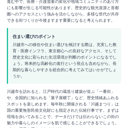
進む中で、医療・介護需要の変化や地域コミュニティのあり方
にも影響が生じる可能性があります。歴史的な観光資源と首都
圏へのアクセスという強みを活かしながら、多様な世代が共存
できる街づくりが今後ますます重要になると考えられます。
住まい選びのポイント
川越市への移住や住まい選びを検討する際は、充実した教
育・医療インフラ、東京都心への良好なアクセス、そして
歴史文化に彩られた生活環境が判断のポイントになるでし
ょう。将来的な高齢化の進行という視点も含めながら、長
期的な暮らしやすさを総合的に考えてみてはいかがでしょ
うか。
川越市を訪れると、江戸時代の蔵造り建築が並ぶ「一番街」
や、全国的に知られる「菓子屋横丁」など、歴史情緒あふれる
スポットを楽しめます。毎年秋に開催される「川越まつり」は
国の重要無形民俗文化財にも指定された伝統行事です。まずは
現地を歩いてみることで、データだけでは伝わらないこの街の
魅力や暮らしのイメージを肌で感じることができるでしょう。