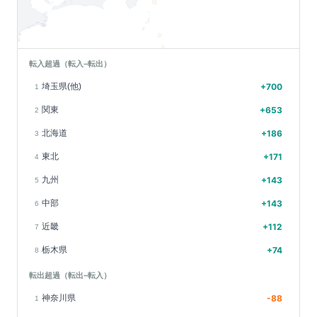
転入超過（転入−転出）
埼玉県(他)
+
700
1
関東
+
653
2
北海道
+
186
3
東北
+
171
4
九州
+
143
5
中部
+
143
6
近畿
+
112
7
栃木県
+
74
8
転出超過（転出−転入）
神奈川県
-88
1