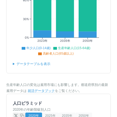
60%
30%
0%
2023年
2035年
2050年
年少人口(0-14歳)
生産年齢人口(15-64歳)
高齢者人口(65歳以上)
データテーブルを表示
生産年齢人口の変化は雇用市場にも影響します。都道府県別の最新
雇用データは
就活データブック
をご覧ください。
人口ピラミッド
2020年の年齢階級別人口
2020
年
2025
年
2035
年
2050
年