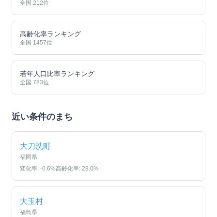
全国
212
位
高齢化率ランキング
全国
1457
位
若年人口比率ランキング
全国
783
位
近い条件のまち
大刀洗町
福岡県
変化率:
-0.6
%
高齢化率:
28.0
%
大玉村
福島県