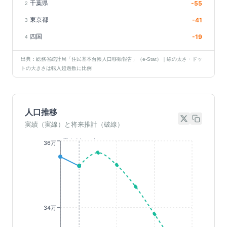
千葉県
-55
2
東京都
-41
3
四国
-19
4
出典：総務省統計局「住民基本台帳人口移動報告」（e-Stat）｜線の太さ・ドッ
トの大きさは転入超過数に比例
人口推移
実績（実線）と将来推計（破線）
基準年(2023)
36万
34万