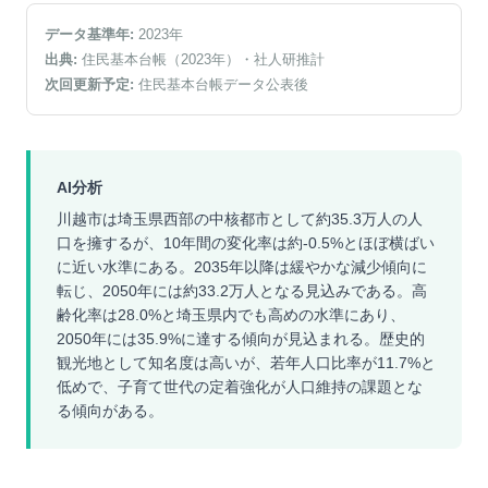
データ基準年:
2023
年
出典:
住民基本台帳（2023年）
・社人研推計
次回更新予定:
住民基本台帳データ公表後
AI分析
川越市は埼玉県西部の中核都市として約35.3万人の人
口を擁するが、10年間の変化率は約-0.5%とほぼ横ばい
に近い水準にある。2035年以降は緩やかな減少傾向に
転じ、2050年には約33.2万人となる見込みである。高
齢化率は28.0%と埼玉県内でも高めの水準にあり、
2050年には35.9%に達する傾向が見込まれる。歴史的
観光地として知名度は高いが、若年人口比率が11.7%と
低めで、子育て世代の定着強化が人口維持の課題とな
る傾向がある。