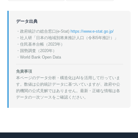
データ出典
・政府統計の総合窓口(e-Stat)
https://www.e-stat.go.jp/
・
社人研「日本の地域別将来推計人口（令和5年推計）」
・
住民基本台帳（2023年）
・
国勢調査（2020年）
・World Bank Open Data
免責事項
本ページのデータ分析・構造化はAIを活用して行っていま
す。数値は公的統計データに基づいていますが、政府や公
的機関の公式見解ではありません。最新・正確な情報は各
データの一次ソースをご確認ください。