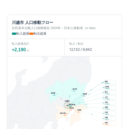
川越市
人口移動フロー
住民基本台帳人口移動報告 2024年・日本人移動者（e-Stat）
転入超過
転出超過
転入超過合計
転入 / 転出
+
2,190
12,132
/
9,942
人
関東
人
+
653
北海道
人
+
186
栃木県
+
74
東北
群馬県
人
+
171
茨城県
+
39
+
45
九州
人
+
143
川越市
中部
人
+
143
埼玉県(他)
+
700
近畿
東京都
人
+
112
千葉県
-41
-55
中国
神奈川県
人
+
65
-88
沖縄
人
+
62
四国
人
-19