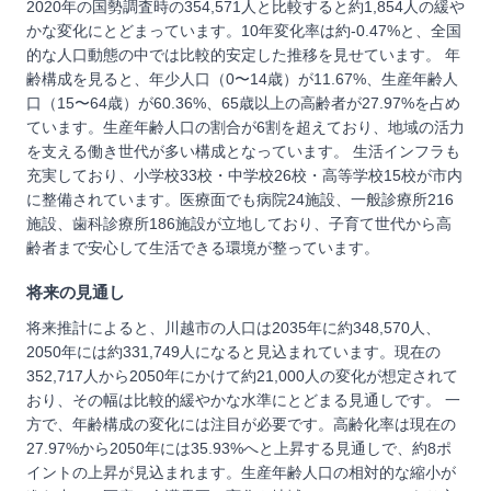
2020年の国勢調査時の354,571人と比較すると約1,854人の緩や
かな変化にとどまっています。10年変化率は約-0.47%と、全国
的な人口動態の中では比較的安定した推移を見せています。 年
齢構成を見ると、年少人口（0〜14歳）が11.67%、生産年齢人
口（15〜64歳）が60.36%、65歳以上の高齢者が27.97%を占め
ています。生産年齢人口の割合が6割を超えており、地域の活力
を支える働き世代が多い構成となっています。 生活インフラも
充実しており、小学校33校・中学校26校・高等学校15校が市内
に整備されています。医療面でも病院24施設、一般診療所216
施設、歯科診療所186施設が立地しており、子育て世代から高
齢者まで安心して生活できる環境が整っています。
将来の見通し
将来推計によると、川越市の人口は2035年に約348,570人、
2050年には約331,749人になると見込まれています。現在の
352,717人から2050年にかけて約21,000人の変化が想定されて
おり、その幅は比較的緩やかな水準にとどまる見通しです。 一
方で、年齢構成の変化には注目が必要です。高齢化率は現在の
27.97%から2050年には35.93%へと上昇する見通しで、約8ポ
イントの上昇が見込まれます。生産年齢人口の相対的な縮小が