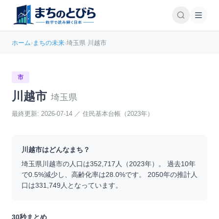
ホーム
›
まちの未来
›
埼玉県 川越市
市
川越市
埼玉県
最終更新:
2026-07-14
／
住民基本台帳（2023年）
川越市
はどんなまち？
埼玉県
川越市
の人口は
352,717
人（
2023
年）。 過去10年
で
0.5
%
減少
し、高齢化率は
28.0
%です。 2050年の推計人
口は
331,749
人となっています。
30秒まとめ