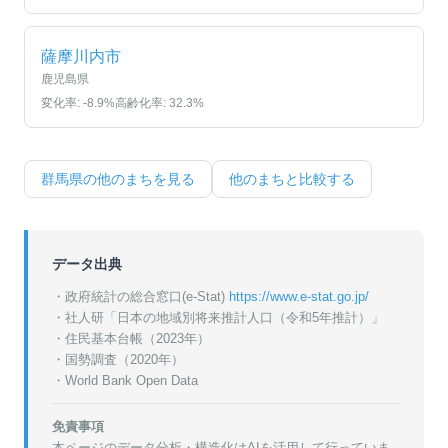
薩摩川内市
鹿児島県
変化率:
-8.9
%
高齢化率:
32.3
%
群馬県
の他のまちを見る
他のまちと比較する
データ出典
・政府統計の総合窓口(e-Stat)
https://www.e-stat.go.jp/
・
社人研「日本の地域別将来推計人口（令和5年推計）」
・
住民基本台帳（2023年）
・
国勢調査（2020年）
・World Bank Open Data
免責事項
本ページのデータ分析・構造化はAIを活用して行っていま