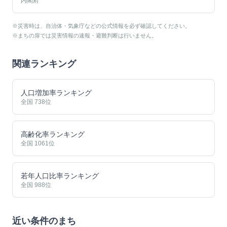
内閣府
※災害時は、自治体・気象庁などの公式情報を必ず確認してください。
※まちの扉では災害情報の速報・避難判断は行いません。
関連ランキング
人口増加率ランキング
全国
738
位
高齢化率ランキング
全国
1061
位
若年人口比率ランキング
全国
988
位
近い条件のまち