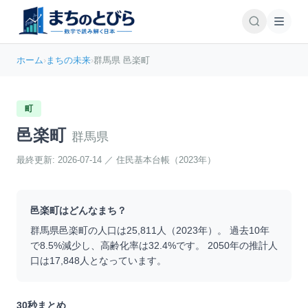
ホーム
›
まちの未来
›
群馬県 邑楽町
町
邑楽町
群馬県
最終更新:
2026-07-14
／
住民基本台帳（2023年）
邑楽町
はどんなまち？
群馬県
邑楽町
の人口は
25,811
人（
2023
年）。 過去10年
で
8.5
%
減少
し、高齢化率は
32.4
%です。 2050年の推計人
口は
17,848
人となっています。
30秒まとめ