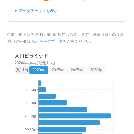
データテーブルを表示
生産年齢人口の変化は雇用市場にも影響します。都道府県別の最新
雇用データは
就活データブック
をご覧ください。
人口ピラミッド
2020年の年齢階級別人口
2020
年
2025
年
2035
年
2050
年
90-94歳
80-84歳
70-74歳
60-64歳