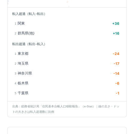
転入超過（転入−転出）
関東
+
36
1
群馬県(他)
+
16
2
転出超過（転出−転入）
東京都
-24
1
埼玉県
-17
2
神奈川県
-14
3
栃木県
-6
4
千葉県
-1
5
出典：総務省統計局「住民基本台帳人口移動報告」（e-Stat）｜線の太さ・ドッ
トの大きさは転入超過数に比例