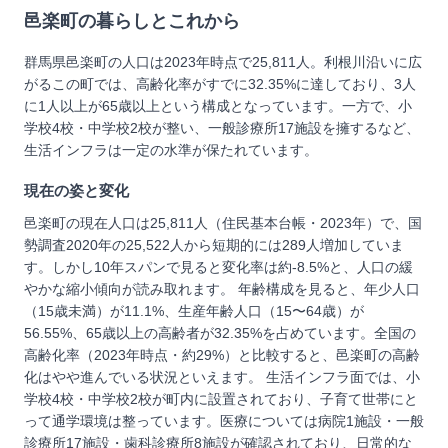
邑楽町
の暮らしとこれから
群馬県邑楽町の人口は2023年時点で25,811人。利根川沿いに広
がるこの町では、高齢化率がすでに32.35%に達しており、3人
に1人以上が65歳以上という構成となっています。一方で、小
学校4校・中学校2校が整い、一般診療所17施設を擁するなど、
生活インフラは一定の水準が保たれています。
現在の姿と変化
邑楽町の現在人口は25,811人（住民基本台帳・2023年）で、国
勢調査2020年の25,522人から短期的には289人増加していま
す。しかし10年スパンで見ると変化率は約-8.5%と、人口の緩
やかな縮小傾向が読み取れます。 年齢構成を見ると、年少人口
（15歳未満）が11.1%、生産年齢人口（15〜64歳）が
56.55%、65歳以上の高齢者が32.35%を占めています。全国の
高齢化率（2023年時点・約29%）と比較すると、邑楽町の高齢
化はやや進んでいる状況といえます。 生活インフラ面では、小
学校4校・中学校2校が町内に設置されており、子育て世帯にと
って通学環境は整っています。医療については病院1施設・一般
診療所17施設・歯科診療所8施設が確認されており、日常的な