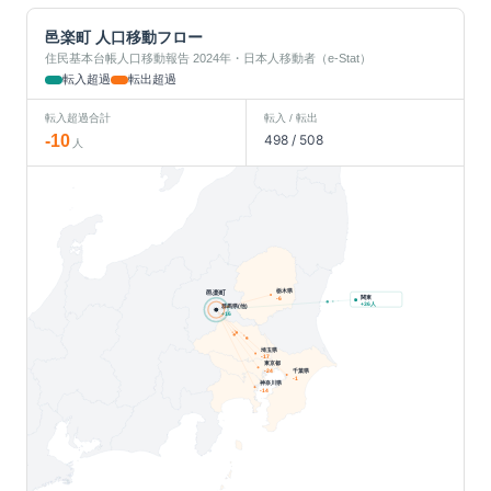
邑楽町
人口移動フロー
住民基本台帳人口移動報告 2024年・日本人移動者（e-Stat）
転入超過
転出超過
転入超過合計
転入 / 転出
-10
498
/
508
人
栃木県
邑楽町
関東
-6
人
+
36
群馬県(他)
+
16
埼玉県
-17
東京都
千葉県
-24
-1
神奈川県
-14