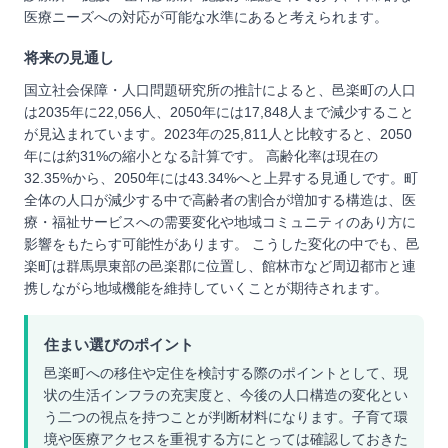
医療ニーズへの対応が可能な水準にあると考えられます。
将来の見通し
国立社会保障・人口問題研究所の推計によると、邑楽町の人口
は2035年に22,056人、2050年には17,848人まで減少すること
が見込まれています。2023年の25,811人と比較すると、2050
年には約31%の縮小となる計算です。 高齢化率は現在の
32.35%から、2050年には43.34%へと上昇する見通しです。町
全体の人口が減少する中で高齢者の割合が増加する構造は、医
療・福祉サービスへの需要変化や地域コミュニティのあり方に
影響をもたらす可能性があります。 こうした変化の中でも、邑
楽町は群馬県東部の邑楽郡に位置し、館林市など周辺都市と連
携しながら地域機能を維持していくことが期待されます。
住まい選びのポイント
邑楽町への移住や定住を検討する際のポイントとして、現
状の生活インフラの充実度と、今後の人口構造の変化とい
う二つの視点を持つことが判断材料になります。子育て環
境や医療アクセスを重視する方にとっては確認しておきた