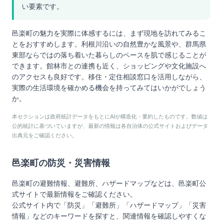
い要素です。
邑楽町の魅力を実際に体感するには、まず現地を訪れてみるこ
とをおすすめします。利根川沿いの自然豊かな風景や、群馬県
東部ならではの落ち着いた暮らしのペースを肌で感じることが
できます。館林市との連携も近く、ショッピングや文化施設へ
のアクセスも良好です。移住・定住相談窓口を活用しながら、
実際の生活環境を確かめる機会を持ってみてはいかがでしょう
か。
本セクションは政府統計データをもとにAIが構造化・要約したものです。数値は
公的統計に基づいていますが、最新の情報は各自治体の公式サイトおよびデータ
出典元をご確認ください。
邑楽町
の防災・災害情報
邑楽町
の避難情報、避難所、ハザードマップなどは、
邑楽町
公
式サイトで最新情報をご確認ください。
公式サイト内で「防災」「避難所」「ハザードマップ」「災害
情報」などのキーワードを探すと、関連情報を確認しやすくな