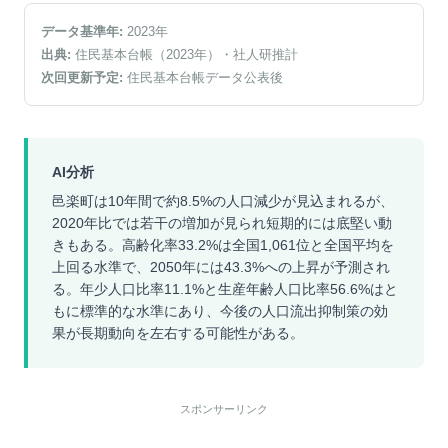
データ基準年:
2023
年
出典:
住民基本台帳（2023年）
・社人研推計
次回更新予定:
住民基本台帳データ公表後
AI分析
邑楽町は10年間で約8.5%の人口減少が見込まれるが、
2020年比では若干の増加が見られ短期的には底堅い動
きもある。高齢化率33.2%は全国1,061位と全国平均を
上回る水準で、2050年には43.3%への上昇が予測され
る。年少人口比率11.1%と生産年齢人口比率56.6%はと
もに標準的な水準にあり、今後の人口流出抑制策の効
果が長期動向を左右する可能性がある。
スポンサーリンク