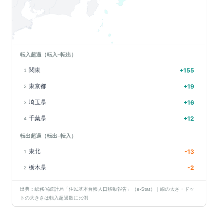
転入超過（転入−転出）
関東
+
155
1
東京都
+
19
2
埼玉県
+
16
3
千葉県
+
12
4
転出超過（転出−転入）
東北
-13
1
栃木県
-2
2
出典：総務省統計局「住民基本台帳人口移動報告」（e-Stat）｜線の太さ・ドッ
トの大きさは転入超過数に比例