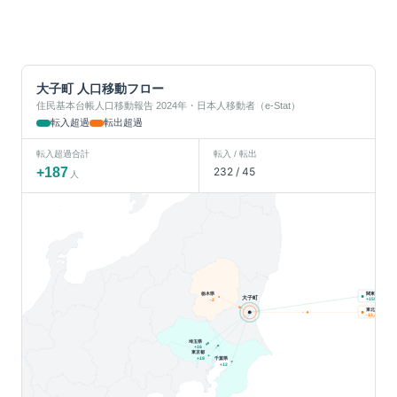
大子町
人口移動フロー
住民基本台帳人口移動報告 2024年・日本人移動者（e-Stat）
転入超過
転出超過
転入超過合計
転入 / 転出
+
187
232
/
45
人
栃木県
関東
大子町
人
+
155
-2
東北
人
-13
埼玉県
+
16
東京都
千葉県
+
19
+
12