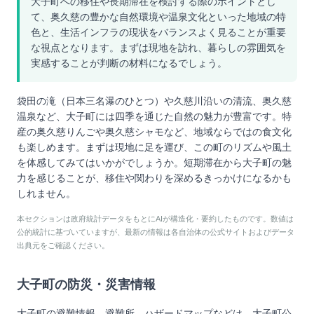
大子町への移住や長期滞在を検討する際のポイントとし
て、奥久慈の豊かな自然環境や温泉文化といった地域の特
色と、生活インフラの現状をバランスよく見ることが重要
な視点となります。まずは現地を訪れ、暮らしの雰囲気を
実感することが判断の材料になるでしょう。
袋田の滝（日本三名瀑のひとつ）や久慈川沿いの清流、奥久慈
温泉など、大子町には四季を通じた自然の魅力が豊富です。特
産の奥久慈りんごや奥久慈シャモなど、地域ならではの食文化
も楽しめます。まずは現地に足を運び、この町のリズムや風土
を体感してみてはいかがでしょうか。短期滞在から大子町の魅
力を感じることが、移住や関わりを深めるきっかけになるかも
しれません。
本セクションは政府統計データをもとにAIが構造化・要約したものです。数値は
公的統計に基づいていますが、最新の情報は各自治体の公式サイトおよびデータ
出典元をご確認ください。
大子町
の防災・災害情報
大子町
の避難情報、避難所、ハザードマップなどは、
大子町
公