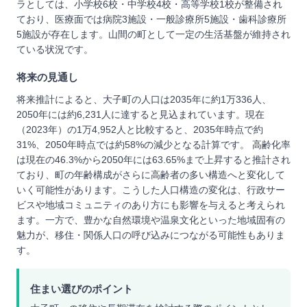
ラとしては、小学校6校・中学校4校・高等学校1校が整備され
ており、医療面では病院3施設・一般診療所5施設・歯科診療所
5施設が存在します。山間の町として一定の生活基盤が維持され
ている状況です。
将来の見通し
将来推計によると、大子町の人口は2035年に約1万336人、
2050年には約6,231人に達すると見込まれています。現在
（2023年）の1万4,952人と比較すると、2035年時点で約
31%、2050年時点では約58%の減少となる計算です。 高齢化率
は現在の46.3%から2050年には63.65%まで上昇すると推計され
ており、町の年齢構成がさらに高齢者の多い構造へと変化して
いく可能性があります。こうした人口構造の変化は、行政サー
ビスや地域コミュニティのあり方にも影響を与えると考えられ
ます。一方で、豊かな自然環境や温泉文化といった地域固有の
魅力が、移住・関係人口の呼び込みにつながる可能性もありま
す。
住まい選びのポイント