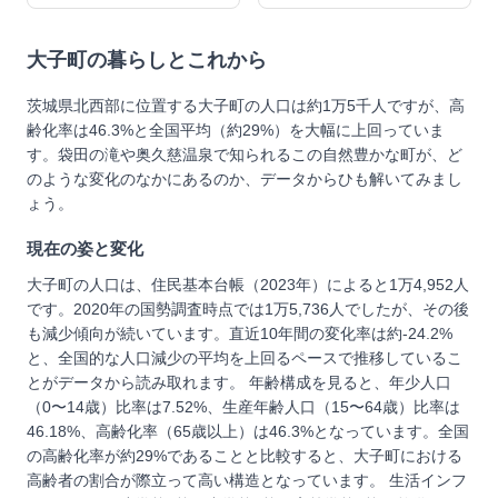
大子町
の暮らしとこれから
茨城県北西部に位置する大子町の人口は約1万5千人ですが、高
齢化率は46.3%と全国平均（約29%）を大幅に上回っていま
す。袋田の滝や奥久慈温泉で知られるこの自然豊かな町が、ど
のような変化のなかにあるのか、データからひも解いてみまし
ょう。
現在の姿と変化
大子町の人口は、住民基本台帳（2023年）によると1万4,952人
です。2020年の国勢調査時点では1万5,736人でしたが、その後
も減少傾向が続いています。直近10年間の変化率は約-24.2%
と、全国的な人口減少の平均を上回るペースで推移しているこ
とがデータから読み取れます。 年齢構成を見ると、年少人口
（0〜14歳）比率は7.52%、生産年齢人口（15〜64歳）比率は
46.18%、高齢化率（65歳以上）は46.3%となっています。全国
の高齢化率が約29%であることと比較すると、大子町における
高齢者の割合が際立って高い構造となっています。 生活インフ