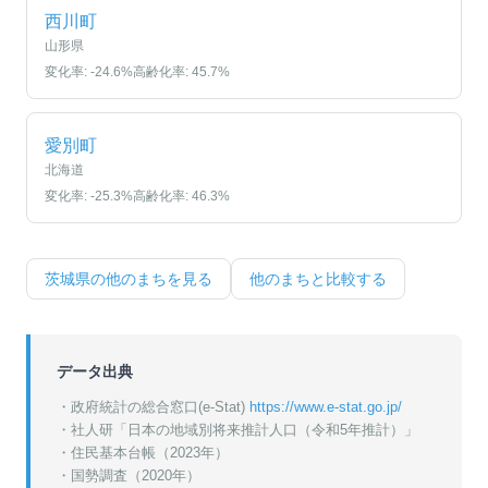
西川町
山形県
変化率:
-24.6
%
高齢化率:
45.7
%
愛別町
北海道
変化率:
-25.3
%
高齢化率:
46.3
%
茨城県
の他のまちを見る
他のまちと比較する
データ出典
・政府統計の総合窓口(e-Stat)
https://www.e-stat.go.jp/
・
社人研「日本の地域別将来推計人口（令和5年推計）」
・
住民基本台帳（2023年）
・
国勢調査（2020年）