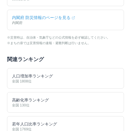
内閣府 防災情報のページを見る
内閣府
※災害時は、自治体・気象庁などの公式情報を必ず確認してください。
※まちの扉では災害情報の速報・避難判断は行いません。
関連ランキング
人口増加率ランキング
全国
1808
位
高齢化率ランキング
全国
130
位
若年人口比率ランキング
全国
1769
位