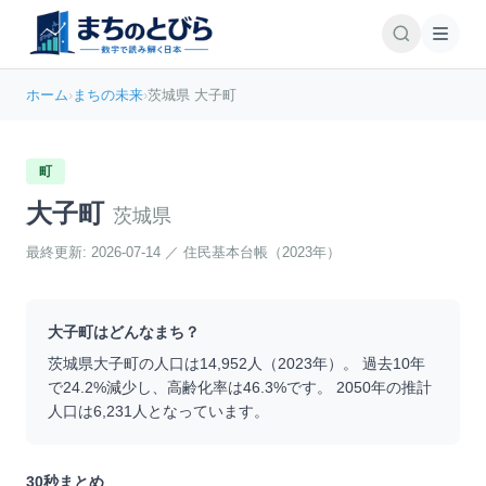
ホーム
›
まちの未来
›
茨城県 大子町
町
大子町
茨城県
最終更新:
2026-07-14
／
住民基本台帳（2023年）
大子町
はどんなまち？
茨城県
大子町
の人口は
14,952
人（
2023
年）。 過去10年
で
24.2
%
減少
し、高齢化率は
46.3
%です。 2050年の推計
人口は
6,231
人となっています。
30秒まとめ