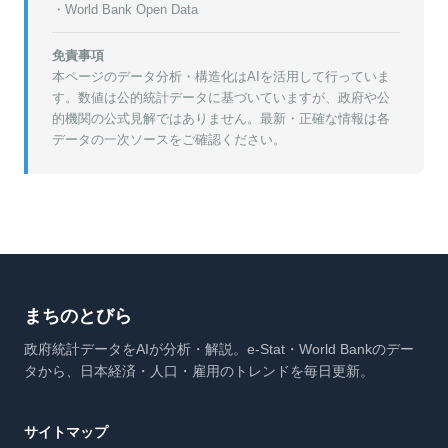
・World Bank Open Data
免責事項
本ページのデータ分析・構造化はAIを活用して行っていま
す。数値は公的統計データに基づいていますが、政府や公
的機関の公式見解ではありません。最新・正確な情報は各
データの一次ソースをご確認ください。
まちのとびら
政府統計データをAIが分析・解説。e-Stat・World Bankのデー
タから、日本経済・人口・雇用のトレンドを毎日更新。
サイトマップ