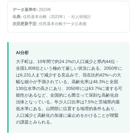
データ基準年:
2023
年
出典:
住民基本台帳（2023年）
・社人研推計
次回更新予定:
住民基本台帳データ公表後
AI分析
大子町は、10年間で約24.2%の人口減少と県内44位・
全国1,808位という極めて厳しい状況にある。2050年に
は6,231人まで減少する見込みで、現在比約42%への大
幅な縮小が予測されている。高齢化率は46.3%と全国
130位水準の高さにあり、2050年には63.7%に達する可
能性があるなど、全国的にも際立って深刻な高齢化自
治体となっている。年少人口比率は7.5%と茨城県内最
低水準にある。山間部に位置する地理的条件もあり、
人口減少と高齢化の加速に歯止めをかけることが喫緊
の課題とみられる。