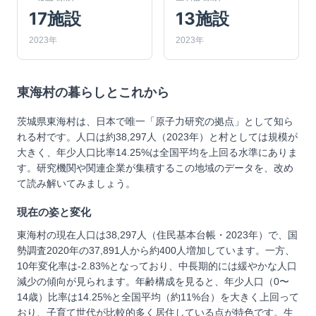
17施設
13施設
2023年
2023年
東海村
の暮らしとこれから
茨城県東海村は、日本で唯一「原子力研究の拠点」として知ら
れる村です。人口は約38,297人（2023年）と村としては規模が
大きく、年少人口比率14.25%は全国平均を上回る水準にありま
す。研究機関や関連企業が集積するこの地域のデータを、改め
て読み解いてみましょう。
現在の姿と変化
東海村の現在人口は38,297人（住民基本台帳・2023年）で、国
勢調査2020年の37,891人から約400人増加しています。一方、
10年変化率は-2.83%となっており、中長期的には緩やかな人口
減少の傾向が見られます。年齢構成を見ると、年少人口（0〜
14歳）比率は14.25%と全国平均（約11%台）を大きく上回って
おり、子育て世代が比較的多く居住している点が特色です。生