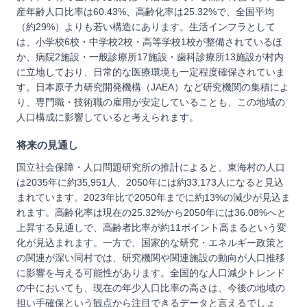
産年齢人口比率は60.43%、高齢化率は25.32%で、全国平均
（約29%）よりも若い構造にあります。生活インフラとして
は、小学校6校・中学校2校・高等学校1校が整備されているほ
か、病院2施設・一般診療所17施設・歯科診療所13施設が村内
に立地しており、日常的な医療環境も一定程度確保されていま
す。日本原子力研究開発機構（JAEA）など研究機関の集積によ
り、専門職・技術職の雇用が安定していることも、この地域の
人口構成に影響していると考えられます。
将来の見通し
国立社会保障・人口問題研究所の推計によると、東海村の人口
は2035年に約35,951人、2050年には約33,173人になると見込
まれています。2023年比で2050年までに約13%の減少が見込ま
れます。高齢化率は現在の25.32%から2050年には36.08%へと
上昇する見通しで、高齢者比率が約11ポイント高まるという変
化が見込まれます。一方で、国家的な研究・エネルギー政策と
の関連が深い同村では、研究機関や関連施設の動向が人口推移
に影響を与える可能性があります。全国的な人口減少トレンド
の中においても、現在の年少人口比率の高さは、今後の地域の
担い手確保という観点から注目できるデータと言えるでしょ