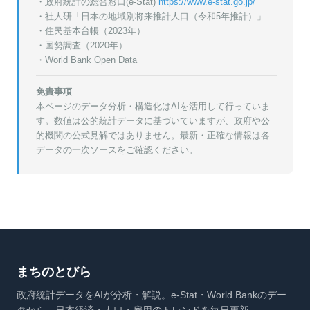
・政府統計の総合窓口(e-Stat)
https://www.e-stat.go.jp/
・
社人研「日本の地域別将来推計人口（令和5年推計）」
・
住民基本台帳（2023年）
・
国勢調査（2020年）
・World Bank Open Data
免責事項
本ページのデータ分析・構造化はAIを活用して行っていま
す。数値は公的統計データに基づいていますが、政府や公
的機関の公式見解ではありません。最新・正確な情報は各
データの一次ソースをご確認ください。
まちのとびら
政府統計データをAIが分析・解説。e-Stat・World Bankのデー