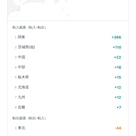
転入超過（転入−転出）
関東
+
366
1
茨城県(他)
+
110
2
中国
+
22
3
中部
+
18
4
栃木県
+
15
5
北海道
+
12
6
九州
+
12
7
近畿
+
7
8
転出超過（転出−転入）
東北
-44
1