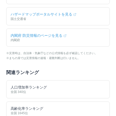
ハザードマップポータルサイトを見る
国土交通省
内閣府 防災情報のページを見る
内閣府
※災害時は、自治体・気象庁などの公式情報を必ず確認してください。
※まちの扉では災害情報の速報・避難判断は行いません。
関連ランキング
人口増加率ランキング
全国
340
位
高齢化率ランキング
全国
1645
位