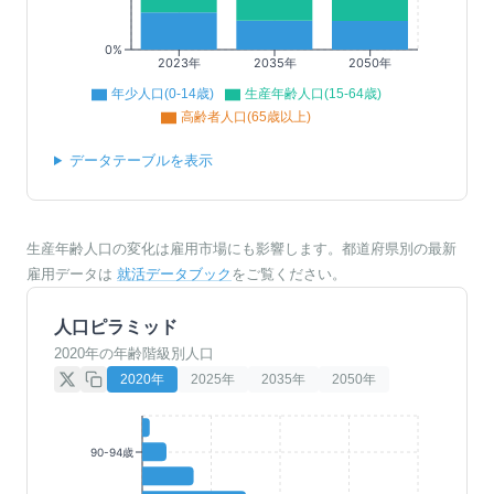
0%
2023年
2035年
2050年
年少人口(0-14歳)
生産年齢人口(15-64歳)
高齢者人口(65歳以上)
データテーブルを表示
生産年齢人口の変化は雇用市場にも影響します。都道府県別の最新
雇用データは
就活データブック
をご覧ください。
人口ピラミッド
2020年の年齢階級別人口
2020
年
2025
年
2035
年
2050
年
90-94歳