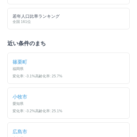
若年人口比率ランキング
全国
161
位
近い条件のまち
篠栗町
福岡県
変化率:
-3.1
%
高齢化率:
25.7
%
小牧市
愛知県
変化率:
-3.2
%
高齢化率:
25.1
%
広島市