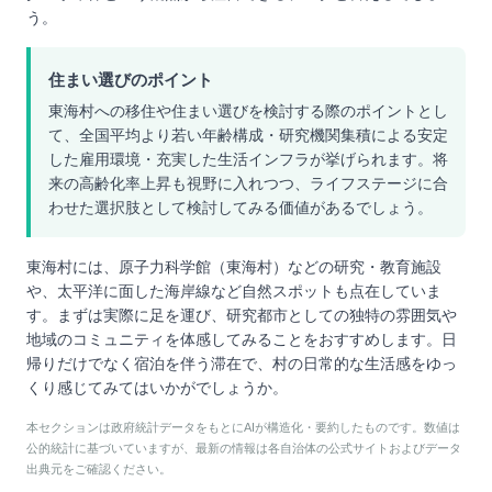
う。
住まい選びのポイント
東海村への移住や住まい選びを検討する際のポイントとし
て、全国平均より若い年齢構成・研究機関集積による安定
した雇用環境・充実した生活インフラが挙げられます。将
来の高齢化率上昇も視野に入れつつ、ライフステージに合
わせた選択肢として検討してみる価値があるでしょう。
東海村には、原子力科学館（東海村）などの研究・教育施設
や、太平洋に面した海岸線など自然スポットも点在していま
す。まずは実際に足を運び、研究都市としての独特の雰囲気や
地域のコミュニティを体感してみることをおすすめします。日
帰りだけでなく宿泊を伴う滞在で、村の日常的な生活感をゆっ
くり感じてみてはいかがでしょうか。
本セクションは政府統計データをもとにAIが構造化・要約したものです。数値は
公的統計に基づいていますが、最新の情報は各自治体の公式サイトおよびデータ
出典元をご確認ください。