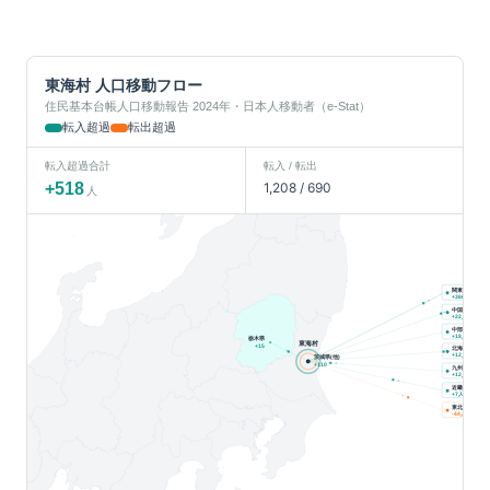
東海村
人口移動フロー
住民基本台帳人口移動報告 2024年・日本人移動者（e-Stat）
転入超過
転出超過
転入超過合計
転入 / 転出
+
518
1,208
/
690
人
関東
人
+
366
中国
人
+
22
中部
人
+
18
栃木県
東海村
+
15
北海道
人
+
12
茨城県(他)
+
110
九州
人
+
12
近畿
人
+
7
東北
人
-44