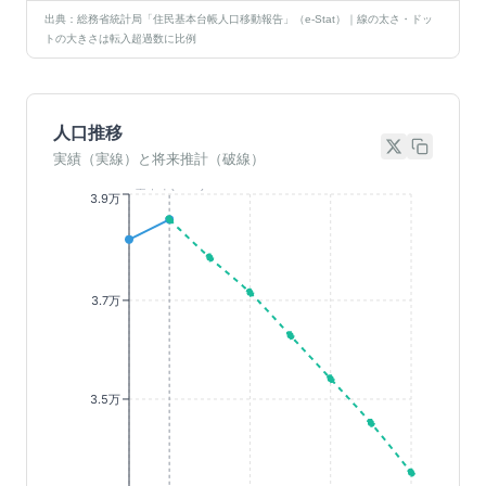
出典：総務省統計局「住民基本台帳人口移動報告」（e-Stat）｜線の太さ・ドッ
トの大きさは転入超過数に比例
人口推移
実績（実線）と将来推計（破線）
基準年(2023)
3.9万
3.7万
3.5万