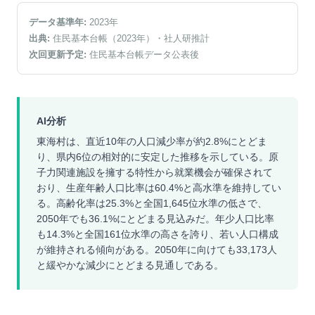
データ基準年:
2023
年
出典:
住民基本台帳（2023年）
・社人研推計
次回更新予定:
住民基本台帳データ公表後
AI分析
東海村は、直近10年の人口減少率が約2.8%にとどま
り、県内6位の相対的に安定した推移を示している。原
子力関連施設を擁する特性から就業機会が確保されて
おり、生産年齢人口比率は60.4%と高水準を維持してい
る。高齢化率は25.3%と全国1,645位水準の低さで、
2050年でも36.1%にとどまる見込みだ。年少人口比率
も14.3%と全国161位水準の高さを誇り、若い人口構成
が維持される傾向がある。2050年に向けても33,173人
と緩やかな減少にとどまる見通しである。