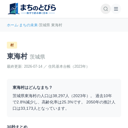
ホーム
›
まちの未来
›
茨城県 東海村
村
東海村
茨城県
最終更新:
2026-07-14
／
住民基本台帳（2023年）
東海村
はどんなまち？
茨城県
東海村
の人口は
38,297
人（
2023
年）。 過去10年
で
2.8
%
減少
し、高齢化率は
25.3
%です。 2050年の推計人
口は
33,173
人となっています。
30秒まとめ