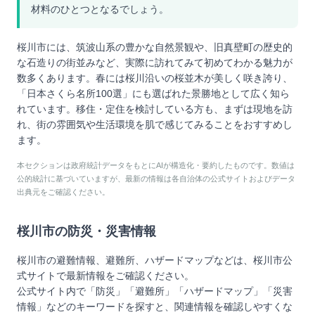
材料のひとつとなるでしょう。
桜川市には、筑波山系の豊かな自然景観や、旧真壁町の歴史的
な石造りの街並みなど、実際に訪れてみて初めてわかる魅力が
数多くあります。春には桜川沿いの桜並木が美しく咲き誇り、
「日本さくら名所100選」にも選ばれた景勝地として広く知ら
れています。移住・定住を検討している方も、まずは現地を訪
れ、街の雰囲気や生活環境を肌で感じてみることをおすすめし
ます。
本セクションは政府統計データをもとにAIが構造化・要約したものです。数値は
公的統計に基づいていますが、最新の情報は各自治体の公式サイトおよびデータ
出典元をご確認ください。
桜川市
の防災・災害情報
桜川市
の避難情報、避難所、ハザードマップなどは、
桜川市
公
式サイトで最新情報をご確認ください。
公式サイト内で「防災」「避難所」「ハザードマップ」「災害
情報」などのキーワードを探すと、関連情報を確認しやすくな