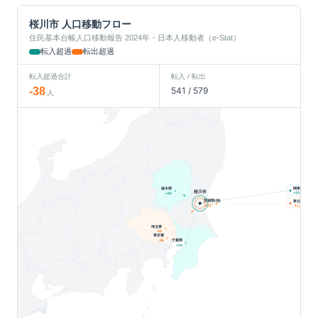
桜川市
人口移動フロー
住民基本台帳人口移動報告 2024年・日本人移動者（e-Stat）
転入超過
転出超過
転入超過合計
転入 / 転出
-38
541
/
579
人
栃木県
関東
桜川市
人
+
103
+
42
茨城県(他)
東北
人
-122
-11
埼玉県
-38
東京都
千葉県
-36
+
24