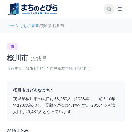
ホーム
›
まちの未来
›
茨城県 桜川市
市
桜川市
茨城県
最終更新:
2026-07-14
／
住民基本台帳（2023年）
桜川市
はどんなまち？
茨城県
桜川市
の人口は
38,250
人（
2023
年）。 過去10年
で
17.6
%
減少
し、高齢化率は
34.4
%です。 2050年の推計
人口は
20,487
人となっています。
30秒まとめ