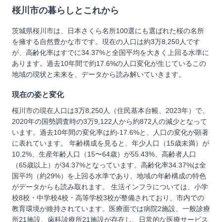
桜川市
の暮らしとこれから
茨城県桜川市は、日本さくら名所100選にも選ばれた桜の名所
を擁する自然豊かな市です。現在の人口は約3万8,250人です
が、高齢化率はすでに34.37%と全国平均を大きく上回る水準に
あります。過去10年間で約17.6%の人口変化が生じているこの
地域の現状と未来を、データから読み解いていきます。
現在の姿と変化
桜川市の現在人口は3万8,250人（住民基本台帳、2023年）で、
2020年の国勢調査時の3万9,122人から約872人の減少となって
います。過去10年間の変化率は約-17.6%と、人口の変化が顕著
に表れています。 年齢構成を見ると、年少人口（15歳未満）が
10.2%、生産年齢人口（15〜64歳）が55.43%、高齢者人口
（65歳以上）が34.37%となっています。高齢化率34.37%は全
国平均（約29%）を上回る水準であり、地域の年齢構成の特色
がデータからも読み取れます。 生活インフラについては、小学
校8校・中学校4校・高等学校3校が整備されており、市内での
教育環境が維持されています。医療面では病院2施設、一般診療
所21施設、歯科診療所21施設が存在し、日常的な医療サービス