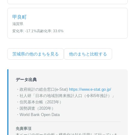
甲良町
滋賀県
変化率:
-17.1
%
高齢化率:
33.6
%
茨城県
の他のまちを見る
他のまちと比較する
データ出典
・政府統計の総合窓口(e-Stat)
https://www.e-stat.go.jp/
・
社人研「日本の地域別将来推計人口（令和5年推計）」
・
住民基本台帳（2023年）
・
国勢調査（2020年）
・World Bank Open Data
免責事項
本ページのデータ分析・構造化はAIを活用して行っていま