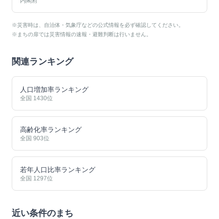
内閣府
※災害時は、自治体・気象庁などの公式情報を必ず確認してください。
※まちの扉では災害情報の速報・避難判断は行いません。
関連ランキング
人口増加率ランキング
全国
1430
位
高齢化率ランキング
全国
903
位
若年人口比率ランキング
全国
1297
位
近い条件のまち