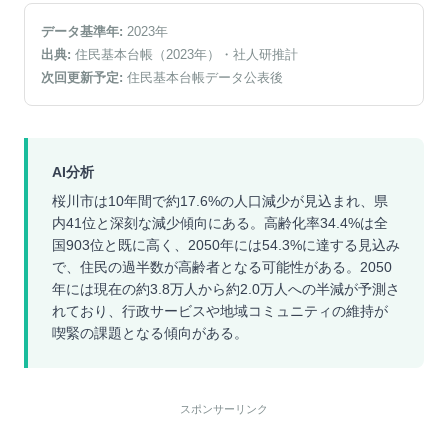
データ基準年:
2023
年
出典:
住民基本台帳（2023年）
・社人研推計
次回更新予定:
住民基本台帳データ公表後
AI分析
桜川市は10年間で約17.6%の人口減少が見込まれ、県
内41位と深刻な減少傾向にある。高齢化率34.4%は全
国903位と既に高く、2050年には54.3%に達する見込み
で、住民の過半数が高齢者となる可能性がある。2050
年には現在の約3.8万人から約2.0万人への半減が予測さ
れており、行政サービスや地域コミュニティの維持が
喫緊の課題となる傾向がある。
スポンサーリンク