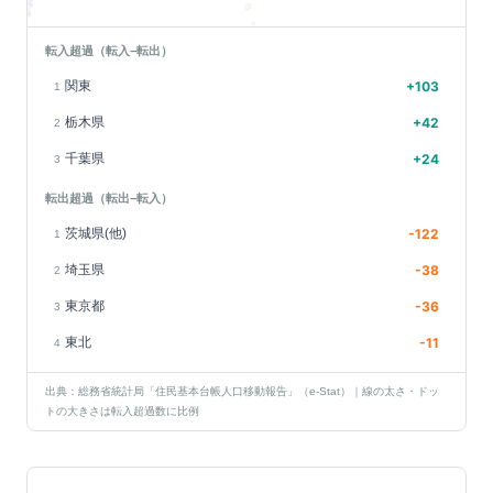
転入超過（転入−転出）
関東
+
103
1
栃木県
+
42
2
千葉県
+
24
3
転出超過（転出−転入）
茨城県(他)
-122
1
埼玉県
-38
2
東京都
-36
3
東北
-11
4
出典：総務省統計局「住民基本台帳人口移動報告」（e-Stat）｜線の太さ・ドッ
トの大きさは転入超過数に比例