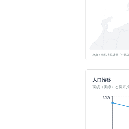
出典：総務省統計局「住民基
人口推移
実績（実線）と将来
1.5万