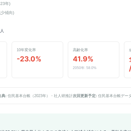
023年
)
減少傾向
)
9人
10年変化率
高齢化率
-23.0%
41.9%
2050年: 58.0%
出典:
住民基本台帳（2023年）
・社人研推計
次回更新予定:
住民基本台帳デー