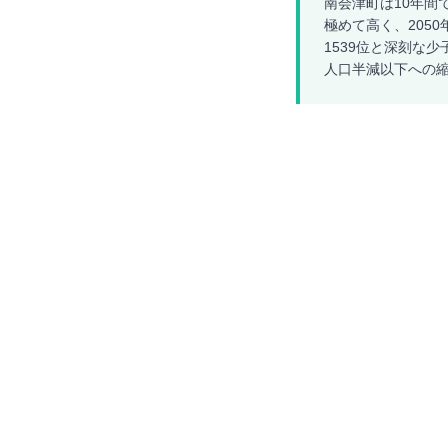
南会津町は10年間で
極めて高く、205
1539位と深刻な
人口半減以下への