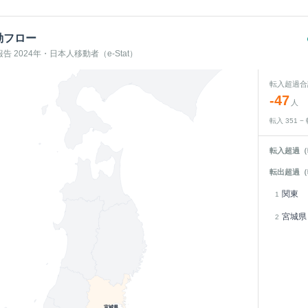
動フロー
 2024年・日本人移動者（e-Stat）
転入超過合
-47
人
転入
351
−
転入超過（
転出超過（
関東
1
宮城県
2
宮城県