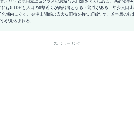
約23.0%と県内最上位クラスの急速な人口減少傾向にある。高齢化率41.
0年には58.0%と人口の6割近くが高齢者となる可能性がある。年少人口比
少子化傾向にある。会津山間部の広大な面積を持つ町域だが、若年層の転
縮小が見込まれる。
スポンサーリンク