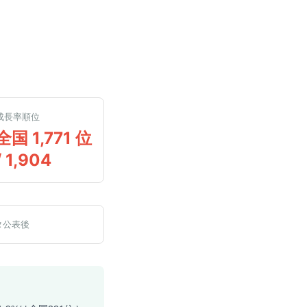
成長率順位
全国 1,771 位
/ 1,904
タ公表後