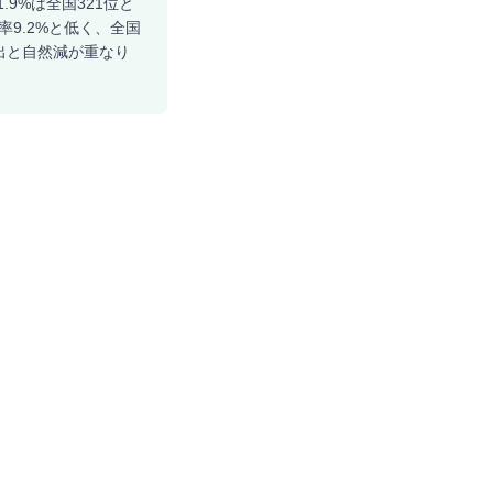
9%は全国321位と
率9.2%と低く、全国
出と自然減が重なり