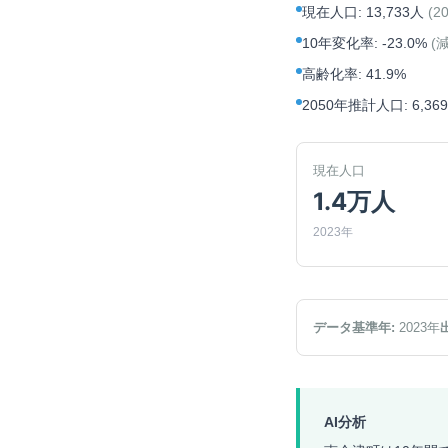
現在人口
:
13,733人
(
2
10年変化率
:
-23.0%
(
高齢化率
:
41.9%
2050年推計人口
:
6,36
現在人口
1.4万人
2023年
データ基準年:
2023
年
AI分析