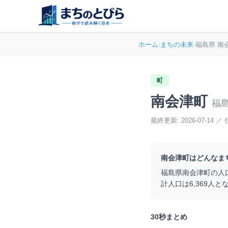
ホーム
›
まちの未来
›
福島県 南
町
南会津町
福
最終更新:
2026-07-14
／
南会津町
はどんなま
福島県
南会津町
の人
計人口は
6,369
人と
30秒まとめ