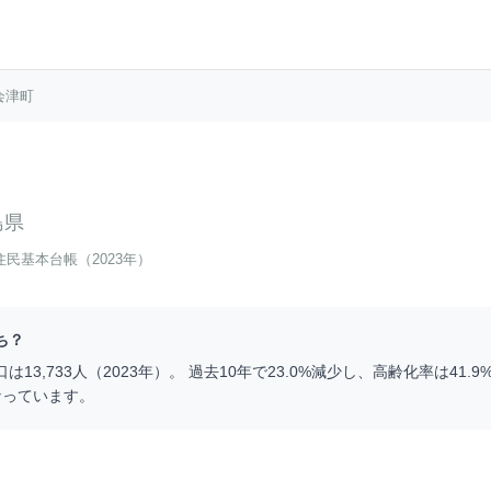
会津町
島県
住民基本台帳（2023年）
ち？
口は
13,733
人（
2023
年）。 過去10年で
23.0
%
減少
し、高齢化率は
41.9
なっています。