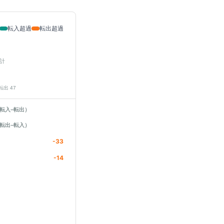
転入超過
転出超過
計
 転出
47
転入−転出）
転出−転入）
-33
-14