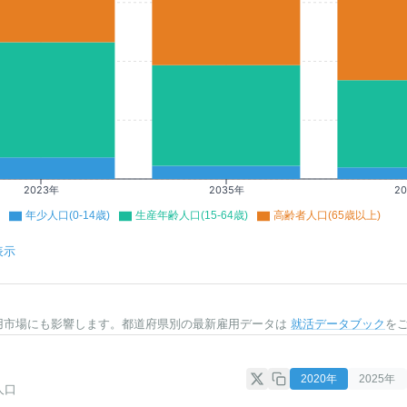
2023年
2035年
2
年少人口(0-14歳)
生産年齢人口(15-64歳)
高齢者人口(65歳以上)
表示
用市場にも影響します。都道府県別の最新雇用データは
就活データブック
を
2020
年
2025
年
人口