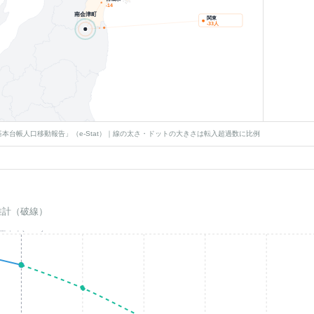
-14
南会津町
関東
-33
人
本台帳人口移動報告」（e-Stat）｜線の太さ・ドットの大きさは転入超過数に比例
推計（破線）
基準年(2023)