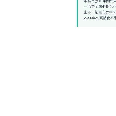
本宮市は10年間の
一つで全国418位
山市・福島市の中
2050年の高齢化