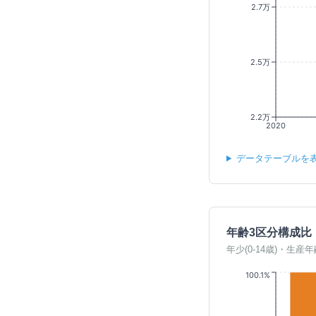
2.7万
2.5万
2.2万
2020
データテーブルを
年齢3区分構成比
年少(0-14歳)・生産年
100.1%