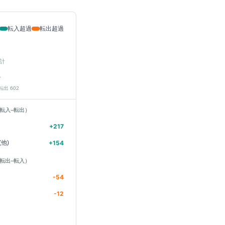
転入超過
転出超過
計
人
 転出
602
転入−転出）
+
217
他)
+
154
転出−転入）
-54
-12