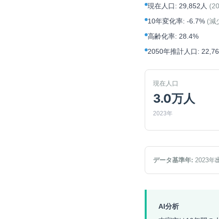
現在人口
:
29,852人
(
2
10年変化率
:
-6.7%
(
減
高齢化率
:
28.4%
2050年推計人口
:
22,7
現在人口
3.0万人
2023年
データ基準年:
2023
年
AI分析