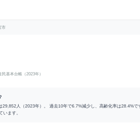
宮市
住民基本台帳（2023年）
？
は
29,852
人（
2023
年）。 過去10年で
6.7
%
減少
し、高齢化率は
28.4
%で
ています。