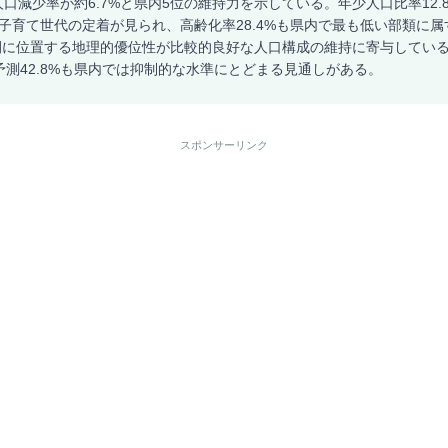
人口減少率が約6.7%と県内5位の維持力を示している。年少人口比率12.
と子育て世代の定着が見られ、高齢化率28.4%も県内で最も低い部類に
間に位置する地理的優位性が比較的良好な人口構成の維持に寄与してい
率予測42.8%も県内では抑制的な水準にとどまる見通しがある。
スポンサーリンク