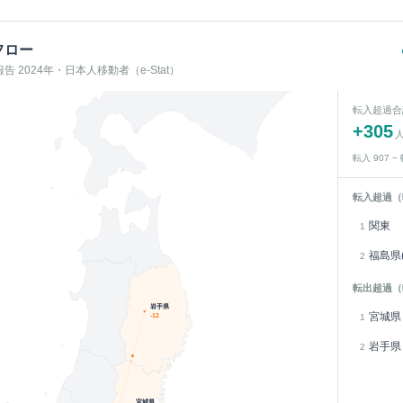
フロー
 2024年・日本人移動者（e-Stat）
転入超過合
+
305
転入
907
−
転入超過（
関東
1
福島県(
2
転出超過（
岩手県
宮城県
-12
1
岩手県
2
宮城県