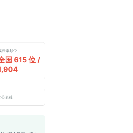
成長率順位
全国 615 位 /
1,904
タ公表後