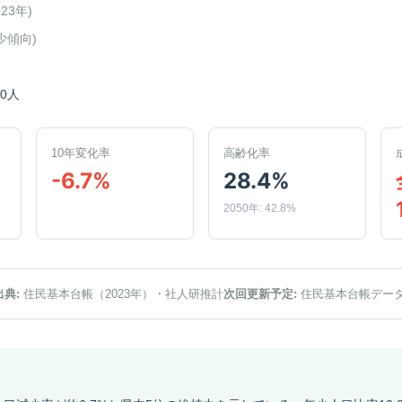
023年
)
少傾向
)
60人
10年変化率
高齢化率
-6.7%
28.4%
2050年: 42.8%
出典:
住民基本台帳（2023年）
・社人研推計
次回更新予定:
住民基本台帳デー