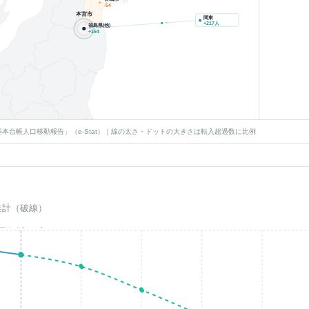
-54
本宮市
関東
+
217
人
福島県(他)
+
154
本台帳人口移動報告」（e-Stat）｜線の太さ・ドットの大きさは転入超過数に比例
推計（破線）
基準年(2023)