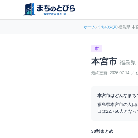
ホーム
›
まちの未来
›
福島県 本
市
本宮市
福島県
最終更新:
2026-07-14
／
本宮市
はどんなまち
福島県
本宮市
の人口
口は
22,760
人となっ
30秒まとめ