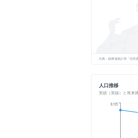
出典：総務省統計局「住民基
人口推移
実績（実線）と将来
3.1万