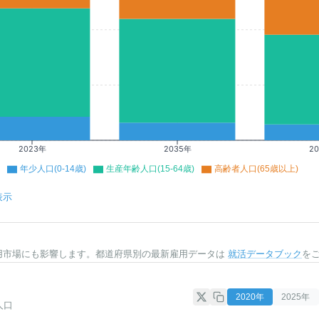
2023年
2035年
2
年少人口(0-14歳)
生産年齢人口(15-64歳)
高齢者人口(65歳以上)
表示
用市場にも影響します。都道府県別の最新雇用データは
就活データブック
を
2020
年
2025
年
人口