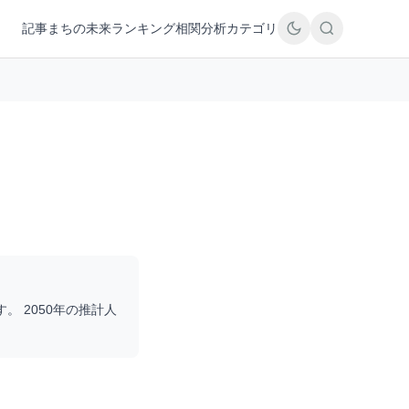
記事
まちの未来
ランキング
相関分析
カテゴリ
す。 2050年の推計人