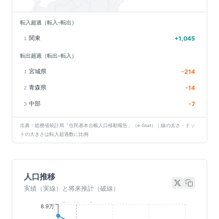
転入超過（転入−転出）
関東
+
1,045
1
転出超過（転出−転入）
宮城県
-214
1
青森県
-14
2
中部
-7
3
出典：総務省統計局「住民基本台帳人口移動報告」（e-Stat）｜線の太さ・ドッ
トの大きさは転入超過数に比例
人口推移
実績（実線）と将来推計（破線）
基準年(2023)
8.9万