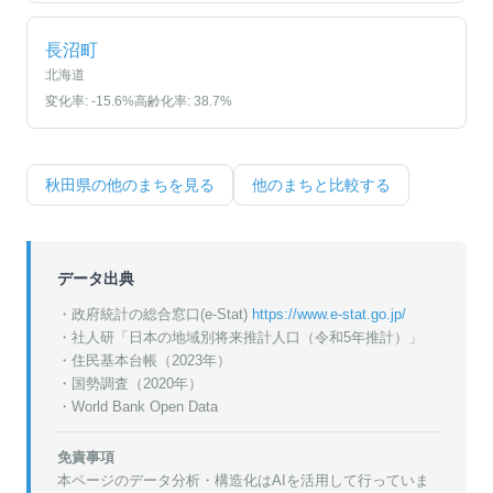
長沼町
北海道
変化率:
-15.6
%
高齢化率:
38.7
%
秋田県
の他のまちを見る
他のまちと比較する
データ出典
・政府統計の総合窓口(e-Stat)
https://www.e-stat.go.jp/
・
社人研「日本の地域別将来推計人口（令和5年推計）」
・
住民基本台帳（2023年）
・
国勢調査（2020年）
・World Bank Open Data
免責事項
本ページのデータ分析・構造化はAIを活用して行っていま