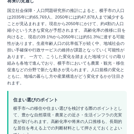
将来の見通し
国立社会保障・人口問題研究所の推計によると、横手市の人口
は2035年に約65,769人、2050年には約47,878人まで減少する
ことが見込まれます。現在から2050年にかけて、約4割の人口
縮小という大きな変化が予想されます。 高齢化率の推移に目を
向けると、現在の39.1%から2050年には約51.3%に達する可能
性があります。生産年齢人口の比率低下が続く中、地域社会の
担い手確保や行政サービスの維持が課題となっていく可能性が
あります。 一方で、こうした変化を踏まえた地域づくりの取り
組みも各地で進んでおり、横手市においても農業・観光・移住
促進などの分野で新たな動きが見られます。人口規模の変化と
ともに、地域の暮らし方や産業構造がどう変化するかが注目さ
れます。
住まい選びのポイント
横手市への移住や住まい選びを検討する際のポイントとし
て、豊かな自然環境・農業との近さ・生活インフラの充実
度が挙げられます。高齢化率や将来の人口推移も、長期的
な居住を考える上での判断材料として押さえておくとよい