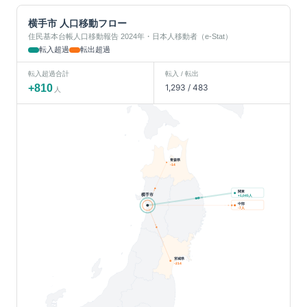
横手市
人口移動フロー
住民基本台帳人口移動報告 2024年・日本人移動者（e-Stat）
転入超過
転出超過
転入超過合計
転入 / 転出
+
810
1,293
/
483
人
青森県
-14
関東
横手市
人
+
1,045
中部
人
-7
宮城県
-214