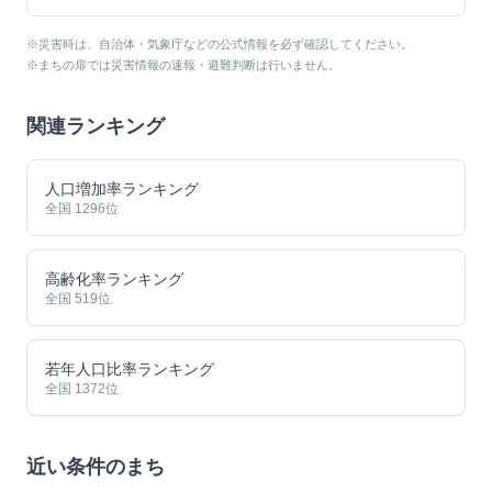
※災害時は、自治体・気象庁などの公式情報を必ず確認してください。
※まちの扉では災害情報の速報・避難判断は行いません。
関連ランキング
人口増加率ランキング
全国
1296
位
高齢化率ランキング
全国
519
位
若年人口比率ランキング
全国
1372
位
近い条件のまち