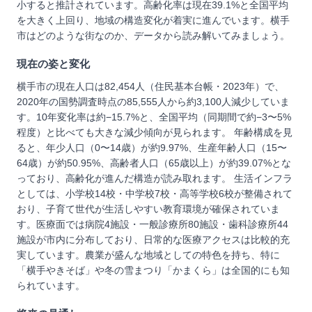
小すると推計されています。高齢化率は現在39.1%と全国平均
を大きく上回り、地域の構造変化が着実に進んでいます。横手
市はどのような街なのか、データから読み解いてみましょう。
現在の姿と変化
横手市の現在人口は82,454人（住民基本台帳・2023年）で、
2020年の国勢調査時点の85,555人から約3,100人減少していま
す。10年変化率は約−15.7%と、全国平均（同期間で約−3〜5%
程度）と比べても大きな減少傾向が見られます。 年齢構成を見
ると、年少人口（0〜14歳）が約9.97%、生産年齢人口（15〜
64歳）が約50.95%、高齢者人口（65歳以上）が約39.07%とな
っており、高齢化が進んだ構造が読み取れます。 生活インフラ
としては、小学校14校・中学校7校・高等学校6校が整備されて
おり、子育て世代が生活しやすい教育環境が確保されていま
す。医療面では病院4施設・一般診療所80施設・歯科診療所44
施設が市内に分布しており、日常的な医療アクセスは比較的充
実しています。農業が盛んな地域としての特色を持ち、特に
「横手やきそば」や冬の雪まつり「かまくら」は全国的にも知
られています。