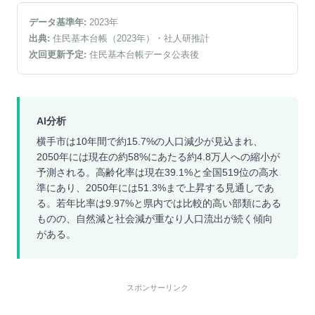
データ基準年:
2023
年
出典:
住民基本台帳（2023年）
・社人研推計
次回更新予定:
住民基本台帳データ公表後
AI分析
横手市は10年間で約15.7%の人口減少が見込まれ、
2050年には現在の約58%にあたる約4.8万人への縮小が
予測される。高齢化率は現在39.1%と全国519位の高水
準にあり、2050年には51.3%まで上昇する見通しであ
る。若年比率は9.97%と県内では比較的高い部類にある
ものの、自然減と社会減が重なり人口流出が続く傾向
がある。
スポンサーリンク