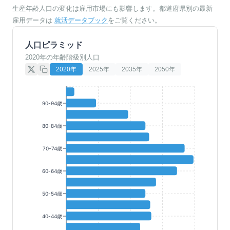
生産年齢人口の変化は雇用市場にも影響します。都道府県別の最新
雇用データは
就活データブック
をご覧ください。
人口ピラミッド
2020年の年齢階級別人口
2020
年
2025
年
2035
年
2050
年
90-94歳
80-84歳
70-74歳
60-64歳
50-54歳
40-44歳