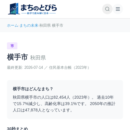
ホーム
›
まちの未来
›
秋田県 横手市
市
横手市
秋田県
最終更新:
2026-07-14
／
住民基本台帳（2023年）
横手市
はどんなまち？
秋田県
横手市
の人口は
82,454
人（
2023
年）。 過去10年
で
15.7
%
減少
し、高齢化率は
39.1
%です。 2050年の推計
人口は
47,878
人となっています。
30秒まとめ