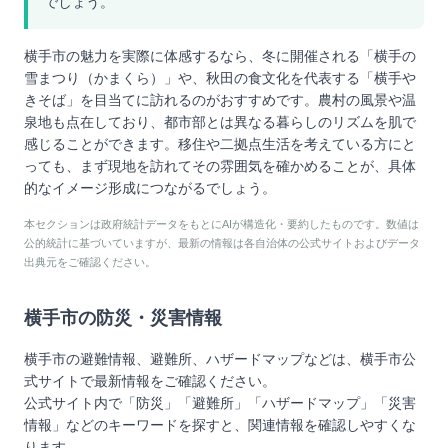
でしょう。
横手市の魅力を実際に体感するなら、冬に開催される「横手の
雪まつり（かまくら）」や、秋田の食文化を代表する「横手や
きそば」を目当てに訪れるのがおすすめです。農村の風景や温
泉地も点在しており、都市部とは異なる暮らしのリズムを肌で
感じることができます。移住や二拠点生活を考えている方にと
っても、まず現地を訪れてその雰囲気を確かめることが、具体
的なイメージ形成につながるでしょう。
本セクションは政府統計データをもとにAIが構造化・要約したものです。数値は
公的統計に基づいていますが、最新の情報は各自治体の公式サイトおよびデータ
出典元をご確認ください。
横手市
の防災・災害情報
横手市
の避難情報、避難所、ハザードマップなどは、
横手市
公
式サイトで最新情報をご確認ください。
公式サイト内で「防災」「避難所」「ハザードマップ」「災害
情報」などのキーワードを探すと、関連情報を確認しやすくな
ります。