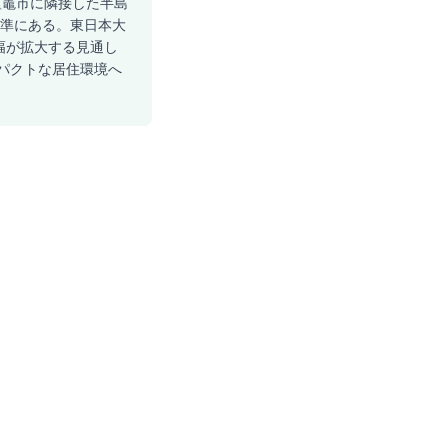
塩竈市に隣接した半島
水準にある。東日本大
幅が拡大する見通し
ンパクトな居住環境へ