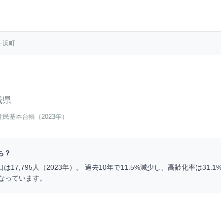
ヶ浜町
城県
住民基本台帳（2023年）
ち？
口は
17,795
人（
2023
年）。 過去10年で
11.5
%
減少
し、高齢化率は
31.1
なっています。