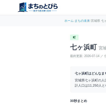
ホーム
›
まちの未来
›
宮城県 七
町
七ヶ浜町
宮
最終更新:
2026-07-14
／
七ヶ浜町
はどんなま
宮城県
七ヶ浜町
の人
計人口は
11,250
人と
30秒まとめ