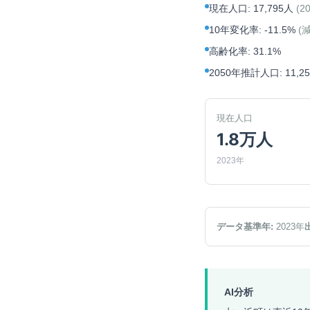
現在人口
:
17,795人
(
2
10年変化率
:
-11.5%
(
高齢化率
:
31.1%
2050年推計人口
:
11,2
現在人口
1.8万人
2023年
データ基準年:
2023
年
AI分析