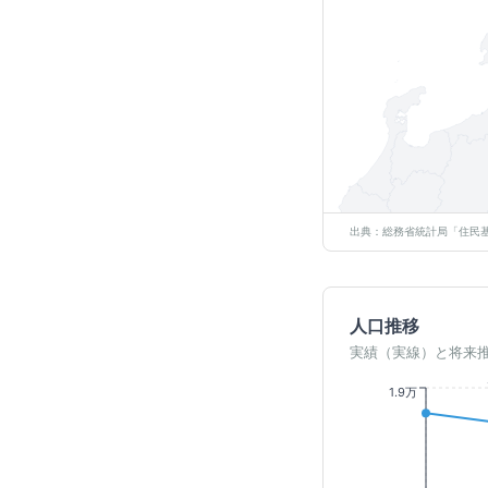
出典：総務省統計局「住民基
人口推移
実績（実線）と将来
1.9万