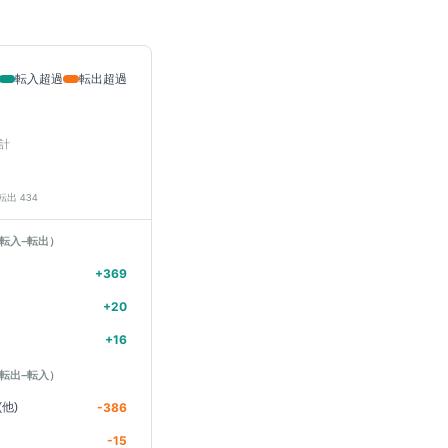
転入超過
転出超過
計
 転出
434
転入−転出）
+
369
+
20
+
16
転出−転入）
他)
-386
-15