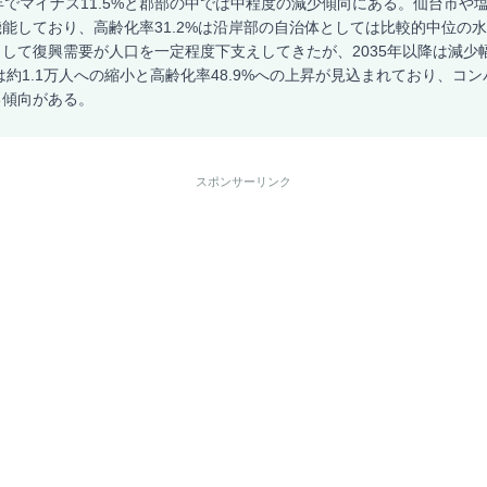
年でマイナス11.5%と郡部の中では中程度の減少傾向にある。仙台市や
能しており、高齢化率31.2%は沿岸部の自治体としては比較的中位の
して復興需要が人口を一定程度下支えしてきたが、2035年以降は減少
には約1.1万人への縮小と高齢化率48.9%への上昇が見込まれており、コ
る傾向がある。
スポンサーリンク