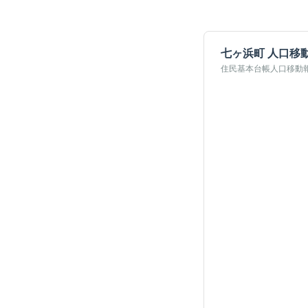
七ヶ浜町
人口移
住民基本台帳人口移動報告