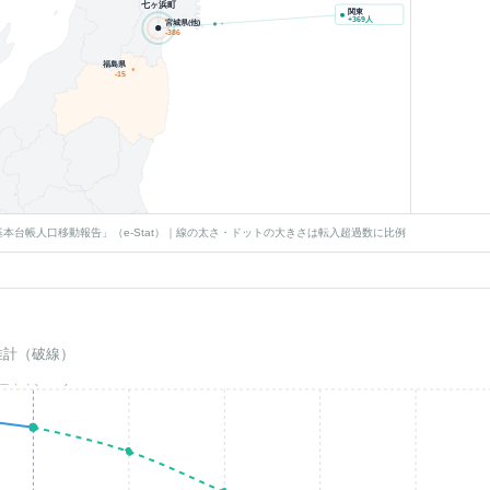
七ヶ浜町
関東
+
369
人
宮城県(他)
-386
福島県
-15
本台帳人口移動報告」（e-Stat）｜線の太さ・ドットの大きさは転入超過数に比例
推計（破線）
基準年(2023)