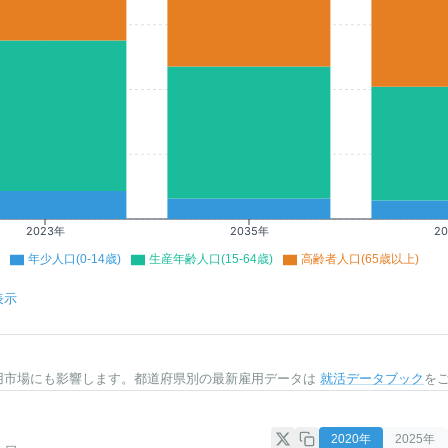
2023年
2035年
2
年少人口(0-14歳)
生産年齢人口(15-64歳)
高齢者人口(65歳以上)
表示
用市場にも影響します。都道府県別の最新雇用データは
就活データブック
を
2020
年
2025
年