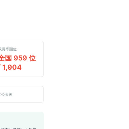
成長率順位
全国 959 位
/ 1,904
タ公表後