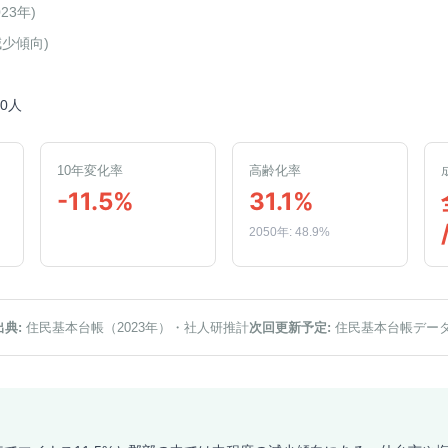
023年
)
減少傾向
)
50人
10年変化率
高齢化率
-11.5%
31.1%
2050年: 48.9%
出典:
住民基本台帳（2023年）
・社人研推計
次回更新予定:
住民基本台帳デー