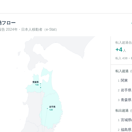
動フロー
 2024年・日本人移動者（e-Stat）
転入超過合
+
4
人
転入
438
−
転入超過（
関東
1
青森県
+
16
岩手県
2
青森県
3
岩手県
+
20
転出超過（
宮城県(
1
福島県
2