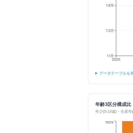
1.6万
1.3万
1.1万
2020
データテーブルを
年齢3区分構成比
年少(0-14歳)・生産年
100%