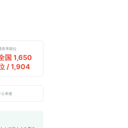
成長率順位
全国 1,650
位 / 1,904
タ公表後