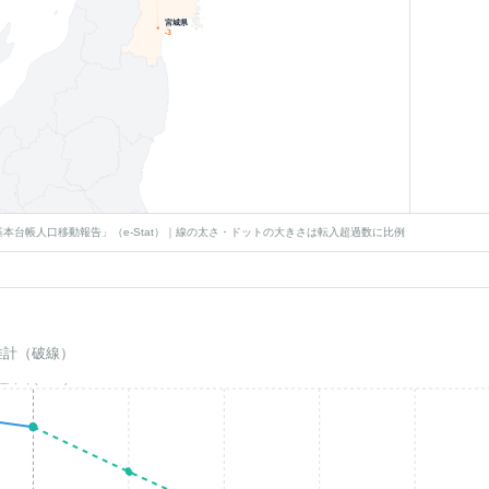
宮城県
-3
本台帳人口移動報告」（e-Stat）｜線の太さ・ドットの大きさは転入超過数に比例
推計（破線）
基準年(2023)