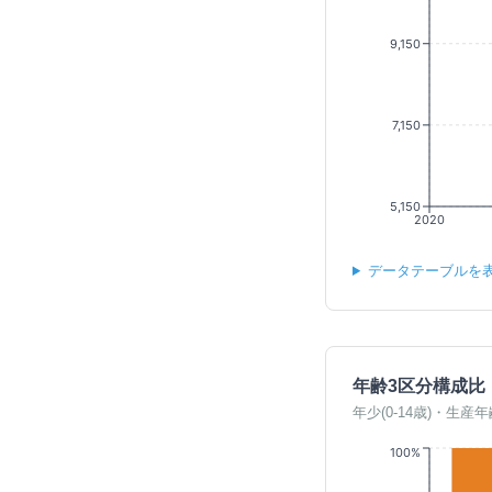
9,150
7,150
5,150
2020
データテーブルを
年齢3区分構成比
年少(0-14歳)・生産年
100%