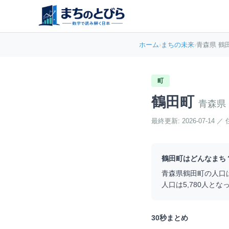
ホーム
›
まちの未来
›
青森県 鶴
町
鶴田町
青森県
最終更新:
2026-07-14
／
鶴田町
はどんなまち
青森県
鶴田町
の人口
人口は
5,780
人とな
30秒まとめ