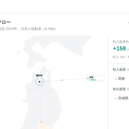
フロー
 2024年・日本人移動者（e-Stat）
転入超過合
+
159
転入
199
−
転入超過（
鶴田町
関東
関東
1
+
162
人
転出超過（
宮城県
1