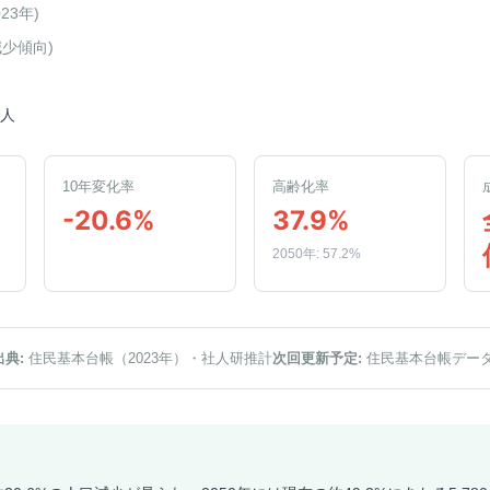
023年
)
減少傾向
)
0人
10年変化率
高齢化率
-20.6%
37.9%
2050年: 57.2%
出典:
住民基本台帳（2023年）
・社人研推計
次回更新予定:
住民基本台帳デー