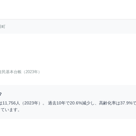
田町
住民基本台帳（2023年）
？
は
11,756
人（
2023
年）。 過去10年で
20.6
%
減少
し、高齢化率は
37.9
%で
っています。