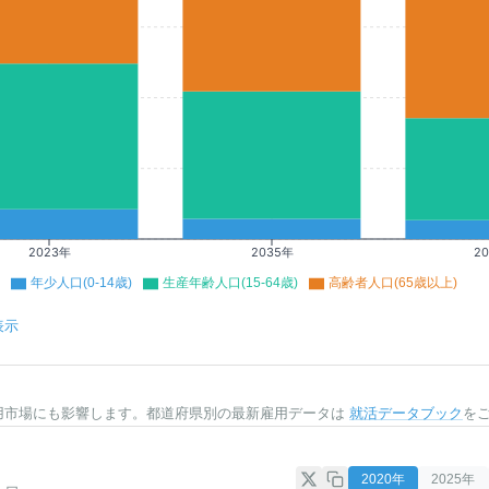
2023年
2035年
2
年少人口(0-14歳)
生産年齢人口(15-64歳)
高齢者人口(65歳以上)
表示
用市場にも影響します。都道府県別の最新雇用データは
就活データブック
を
2020
年
2025
年