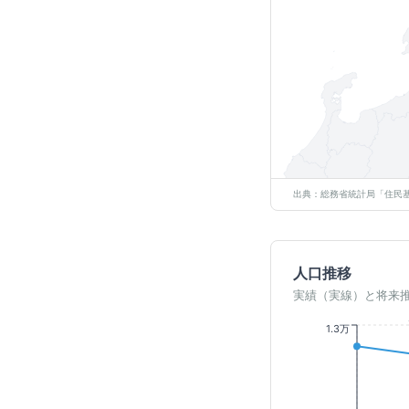
出典：総務省統計局「住民基
人口推移
実績（実線）と将来
1.3万