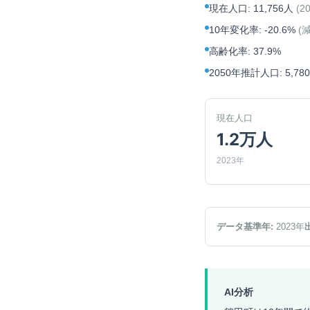
現在人口
:
11,756人
(
2
10年変化率
:
-20.6%
(
高齢化率
:
37.9%
2050年推計人口
:
5,78
現在人口
1.2万人
2023年
データ基準年:
2023
年
AI分析