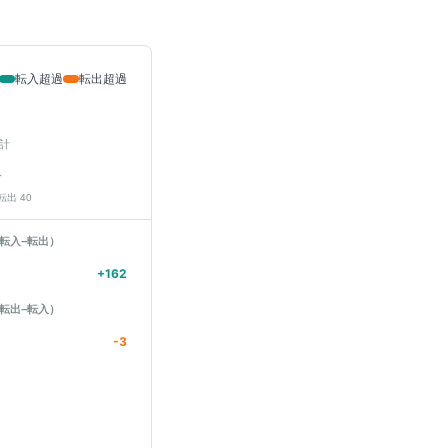
転入超過
転出超過
計
人
 転出
40
転入−転出）
+
162
転出−転入）
-3