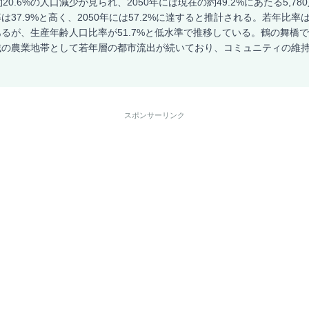
20.6%の人口減少が見られ、2050年には現在の約49.2%にあたる5,7
37.9%と高く、2050年には57.2%に達すると推計される。若年比率は
るが、生産年齢人口比率が51.7%と低水準で推移している。鶴の舞橋
域の農業地帯として若年層の都市流出が続いており、コミュニティの維
。
スポンサーリンク