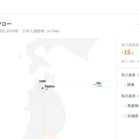
フロー
 2024年・日本人移動者（e-Stat）
転入超過合
-15
人
転入
124
−
転入超過（
大鰐町
関東
関東
1
+
34
人
青森県(他)
-28
転出超過（
青森県(
1
宮城県
2