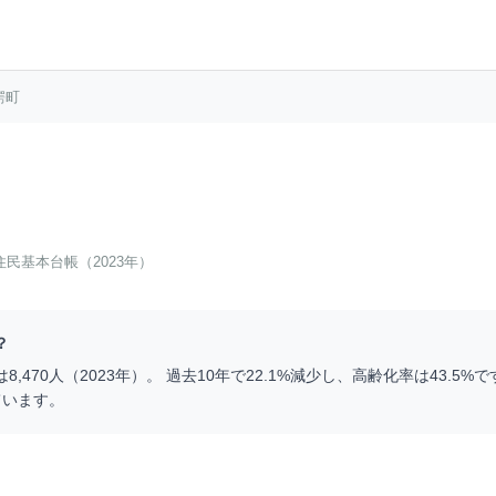
鰐町
住民基本台帳（2023年）
？
は
8,470
人（
2023
年）。 過去10年で
22.1
%
減少
し、高齢化率は
43.5
%で
ています。