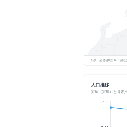
出典：総務省統計局「住民基
人口推移
実績（実線）と将来
9,168