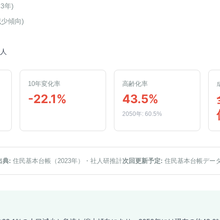
23年
)
減少傾向
)
2人
10年変化率
高齢化率
-22.1%
43.5%
2050年: 60.5%
出典:
住民基本台帳（2023年）
・社人研推計
次回更新予定:
住民基本台帳デー