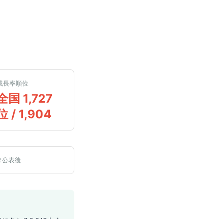
成長率順位
全国 1,727
位 / 1,904
タ公表後