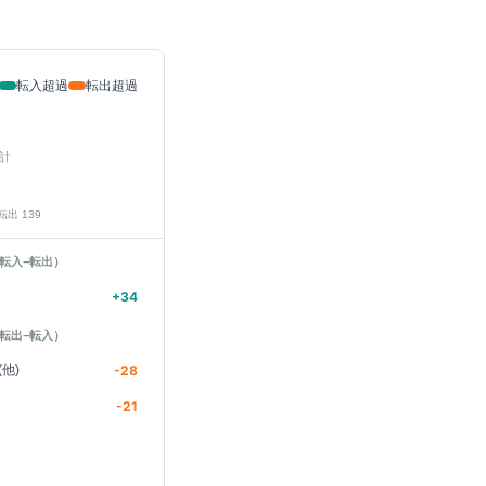
転入超過
転出超過
計
 転出
139
転入−転出）
+
34
転出−転入）
他)
-28
-21