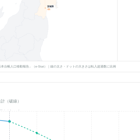
宮城県
-21
本台帳人口移動報告」（e-Stat）｜線の太さ・ドットの大きさは転入超過数に比例
推計（破線）
基準年(2023)