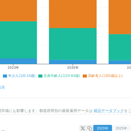
2023年
2035年
2
年少人口(0-14歳)
生産年齢人口(15-64歳)
高齢者人口(65歳以上)
表示
用市場にも影響します。都道府県別の最新雇用データは
就活データブック
を
2020
年
2025
年