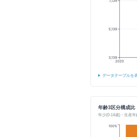
7,139
5,139
3,139
2020
データテーブルを
年齢3区分構成比
年少(0-14歳)・生産年
100%