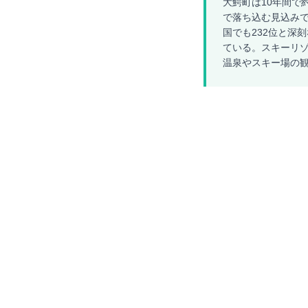
大鰐町は10年間で約
で落ち込む見込みで
国でも232位と深
ている。スキーリ
温泉やスキー場の