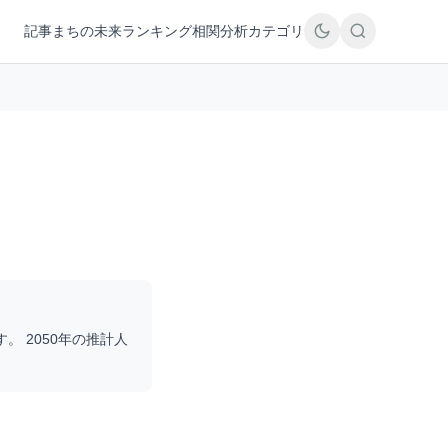
記事
まちの未来
ランキング
相関分析
カテゴリ
す。 2050年の推計人