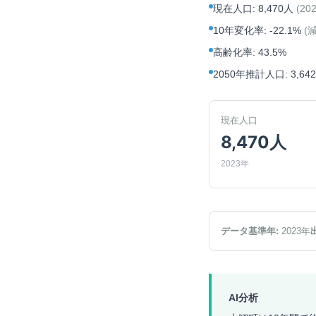
現在人口
:
8,470人
(
20
10年変化率
:
-22.1%
(
高齢化率
:
43.5%
2050年推計人口
:
3,64
現在人口
8,470人
2023年
データ基準年:
2023
年
AI分析