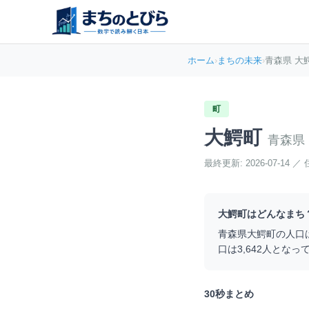
ホーム
›
まちの未来
›
青森県 大
町
大鰐町
青森県
最終更新:
2026-07-14
／
大鰐町
はどんなまち
青森県
大鰐町
の人口
口は
3,642
人となっ
30秒まとめ