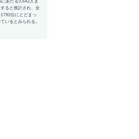
にあたる3,642人ま
に達すると推計され、全
1792位にとどまっ
いているとみられる。