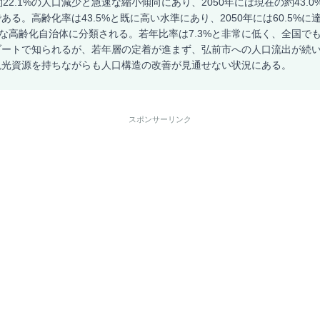
22.1%の人口減少と急速な縮小傾向にあり、2050年には現在の約43.0%
ある。高齢化率は43.5%と既に高い水準にあり、2050年には60.5%
刻な高齢化自治体に分類される。若年比率は7.3%と非常に低く、全国でも
ゾートで知られるが、若年層の定着が進まず、弘前市への人口流出が続
観光資源を持ちながらも人口構造の改善が見通せない状況にある。
スポンサーリンク