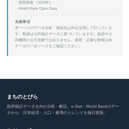
・
国勢調査（2020年）
・World Bank Open Data
免責事項
本ページのデータ分析・構造化はAIを活用して行っていま
す。数値は公的統計データに基づいていますが、政府や公
的機関の公式見解ではありません。最新・正確な情報は各
データの一次ソースをご確認ください。
まちのとびら
政府統計データをAIが分析・解説。e-Stat・World Bankのデー
タから、日本経済・人口・雇用のトレンドを毎日更新。