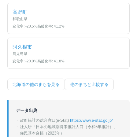
高野町
和歌山県
変化率:
-20.5
%
高齢化率:
41.2
%
阿久根市
鹿児島県
変化率:
-20.0
%
高齢化率:
41.8
%
北海道
の他のまちを見る
他のまちと比較する
データ出典
・政府統計の総合窓口(e-Stat)
https://www.e-stat.go.jp/
・
社人研「日本の地域別将来推計人口（令和5年推計）」
・
住民基本台帳（2023年）