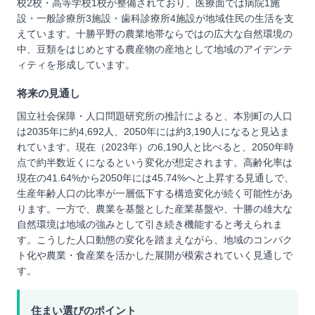
校2校・高等学校1校が整備されており、医療面では病院1施
設・一般診療所3施設・歯科診療所4施設が地域住民の生活を支
えています。十勝平野の農業地帯ならではの広大な自然環境の
中、豆類をはじめとする農産物の産地として地域のアイデンテ
ィティを形成しています。
将来の見通し
国立社会保障・人口問題研究所の推計によると、本別町の人口
は2035年に約4,692人、2050年には約3,190人になると見込ま
れています。現在（2023年）の6,190人と比べると、2050年時
点で約半数近くになるという変化が想定されます。高齢化率は
現在の41.64%から2050年には45.74%へと上昇する見通しで、
生産年齢人口の比率が一層低下する構造変化が続く可能性があ
ります。一方で、農業を基盤とした産業基盤や、十勝の雄大な
自然環境は地域の強みとして引き続き機能すると考えられま
す。こうした人口動態の変化を踏まえながら、地域のコンパク
ト化や農業・食産業を活かした展開が模索されていく見通しで
す。
住まい選びのポイント