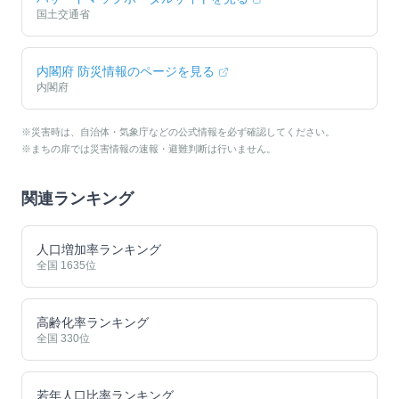
国土交通省
内閣府 防災情報のページを見る
内閣府
※災害時は、自治体・気象庁などの公式情報を必ず確認してください。
※まちの扉では災害情報の速報・避難判断は行いません。
関連ランキング
人口増加率ランキング
全国
1635
位
高齢化率ランキング
全国
330
位
若年人口比率ランキング