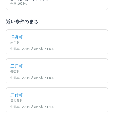
全国
1628
位
近い条件のまち
洋野町
岩手県
変化率:
-20.5
%
高齢化率:
41.6
%
三戸町
青森県
変化率:
-20.4
%
高齢化率:
41.8
%
肝付町
鹿児島県
変化率:
-20.4
%
高齢化率:
41.4
%