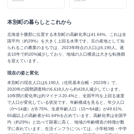
2023年
2023年
本別町
の暮らしとこれから
北海道十勝郡に位置する本別町の高齢化率は41.64%。これは全
国平均（約29%）を大きく上回る水準です。豆の産地として知
られるこの農業のまちでは、2023年時点の人口は6,190人。過
去10年で約20%減少しており、地域の人口構造は大きな転換期
を迎えています。
現在の姿と変化
本別町の現在人口は6,190人（住民基本台帳・2023年）で、
2020年の国勢調査時の6,618人から約428人減少しています。
10年間の変化率は約マイナス20.4%と、全国平均を上回る速度
で人口が変化している状況です。年齢構成を見ると、年少人口
（0〜14歳）が8.75%、生産年齢人口（15〜64歳）が49.61%、
65歳以上の高齢者が41.64%を占めています。高齢化率は全国平
均（約29%）と比べて顕著に高く、地域の年齢構造の特徴が数
字に表れています。生活インフラについては、小学校3校・中学