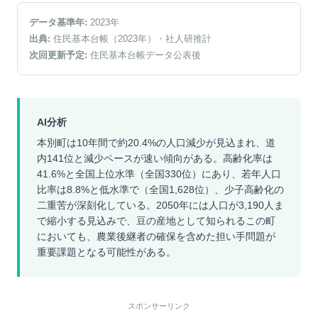
データ基準年:
2023
年
出典:
住民基本台帳（2023年）
・社人研推計
次回更新予定:
住民基本台帳データ公表後
AI分析
本別町は10年間で約20.4%の人口減少が見込まれ、道
内141位と減少ペースが速い傾向がある。高齢化率は
41.6%と全国上位水準（全国330位）にあり、若年人口
比率は8.8%と低水準で（全国1,628位）、少子高齢化の
二重苦が深刻化している。2050年には人口が3,190人ま
で縮小する見込みで、豆の産地として知られるこの町
においても、農業後継者の確保を含めた担い手問題が
重要課題となる可能性がある。
スポンサーリンク