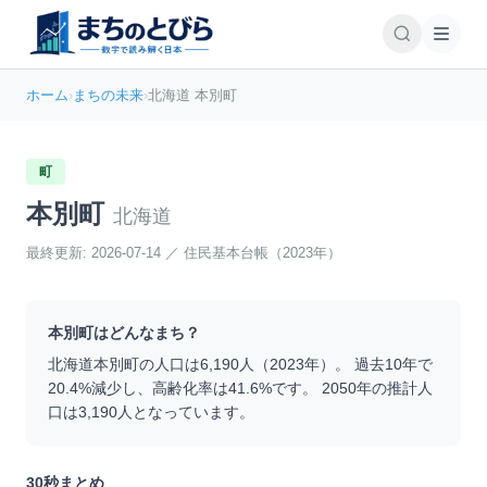
ホーム
›
まちの未来
›
北海道 本別町
町
本別町
北海道
最終更新:
2026-07-14
／
住民基本台帳（2023年）
本別町
はどんなまち？
北海道
本別町
の人口は
6,190
人（
2023
年）。 過去10年で
20.4
%
減少
し、高齢化率は
41.6
%です。 2050年の推計人
口は
3,190
人となっています。
30秒まとめ