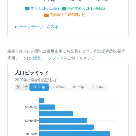
年少人口(0-14歳)
生産年齢人口(15-64歳)
高齢者人口(65歳以上)
データテーブルを表示
生産年齢人口の変化は雇用市場にも影響します。都道府県別の最新
雇用データは
就活データブック
をご覧ください。
人口ピラミッド
2020年の年齢階級別人口
2020
年
2025
年
2035
年
2050
年
90-94歳
80-84歳
70-74歳