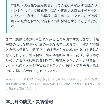
本別町への移住や生活拠点としての選択を検討する際のポ
イントとして、高齢化率の高さや将来の人口減少傾向を踏
まえつつ、農業・自然環境・帯広市へのアクセスなど地域
固有の魅力も含めて総合的に判断材料とすることが重要で
す。
まずは実際に本別町を訪れてみることをおすすめします。十勝
平野の広大な農地や、豆の産地ならではの食文化、澄んだ空気
と自然の景観は、数字だけでは伝わらない地域の魅力を感じさ
せてくれます。道東自動車道の本別ICが町内にあり、帯広市か
らのアクセスも比較的便利です。現地を歩き、人々と触れ合
い、生活のイメージを実感することが、移住・訪問を考える上
での大切な第一歩となるでしょう。
本セクションは政府統計データをもとにAIが構造化・要約したものです。数値は
公的統計に基づいていますが、最新の情報は各自治体の公式サイトおよびデータ
出典元をご確認ください。
本別町
の防災・災害情報