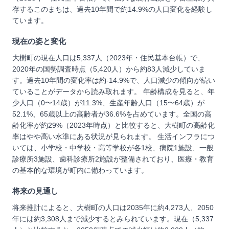
存するこのまちは、過去10年間で約14.9%の人口変化を経験し
ています。
現在の姿と変化
大樹町の現在人口は5,337人（2023年・住民基本台帳）で、
2020年の国勢調査時点（5,420人）から約83人減少していま
す。過去10年間の変化率は約-14.9%で、人口減少の傾向が続い
ていることがデータから読み取れます。 年齢構成を見ると、年
少人口（0〜14歳）が11.3%、生産年齢人口（15〜64歳）が
52.1%、65歳以上の高齢者が36.6%を占めています。全国の高
齢化率が約29%（2023年時点）と比較すると、大樹町の高齢化
率はやや高い水準にある状況が見られます。 生活インフラにつ
いては、小学校・中学校・高等学校が各1校、病院1施設、一般
診療所3施設、歯科診療所2施設が整備されており、医療・教育
の基本的な環境が町内に備わっています。
将来の見通し
将来推計によると、大樹町の人口は2035年に約4,273人、2050
年には約3,308人まで減少するとみられています。現在（5,337