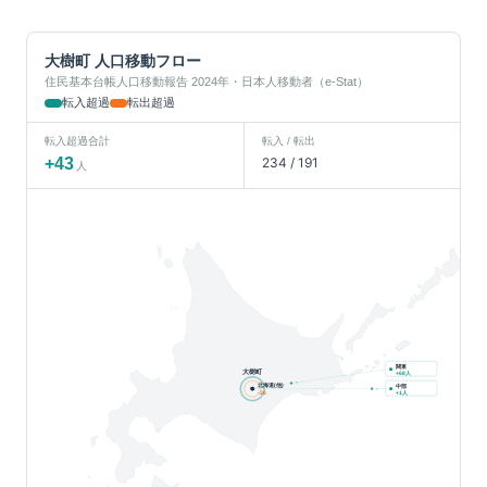
大樹町
人口移動フロー
住民基本台帳人口移動報告 2024年・日本人移動者（e-Stat）
転入超過
転出超過
転入超過合計
転入 / 転出
+
43
234
/
191
人
関東
大樹町
人
+
68
北海道(他)
中部
人
-26
+
1