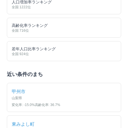
人口増加率ランキング
全国
1222
位
高齢化率ランキング
全国
716
位
若年人口比率ランキング
全国
924
位
近い条件のまち
甲州市
山梨県
変化率:
-15.0
%
高齢化率:
36.7
%
東みよし町