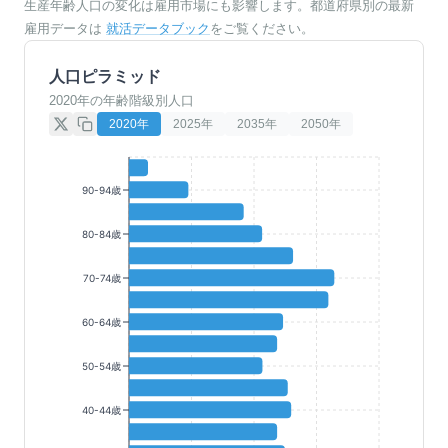
生産年齢人口の変化は雇用市場にも影響します。都道府県別の最新
雇用データは
就活データブック
をご覧ください。
人口ピラミッド
2020年の年齢階級別人口
2020
年
2025
年
2035
年
2050
年
90-94歳
80-84歳
70-74歳
60-64歳
50-54歳
40-44歳