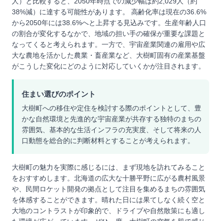
人）と比較すると、2050年時点での減少幅は約2,029人（約
38%減）に達する可能性があります。 高齢化率は現在の36.6%
から2050年には38.6%へと上昇する見込みです。生産年齢人口
の割合が変化するなかで、地域の担い手の確保が重要な課題と
なってくると考えられます。一方で、宇宙産業関連の雇用や広
大な農地を活かした農業・畜産業など、大樹町固有の産業基盤
がこうした変化にどのように対応していくかが注目されます。
住まい選びのポイント
大樹町への移住や定住を検討する際のポイントとして、豊
かな自然環境と先進的な宇宙産業が共存する独特のまちの
雰囲気、基本的な生活インフラの充実度、そして将来の人
口動態を総合的に判断材料とすることが考えられます。
大樹町の魅力を実際に感じるには、まず現地を訪れてみること
をおすすめします。北海道の広大な十勝平野に広がる農村風景
や、民間ロケット開発の拠点として注目を集めるまちの雰囲気
を体感することができます。晴れた日には果てしなく続く空と
大地のコントラストが印象的で、ドライブや自然散策にも適し