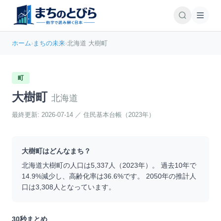
ホーム
›
まちの未来
›
北海道 大樹町
町
大樹町
北海道
最終更新:
2026-07-14
／
住民基本台帳（2023年）
大樹町
はどんなまち？
北海道
大樹町
の人口は
5,337
人（
2023
年）。 過去10年で
14.9
%
減少
し、高齢化率は
36.6
%です。 2050年の推計人
口は
3,308
人となっています。
30秒まとめ