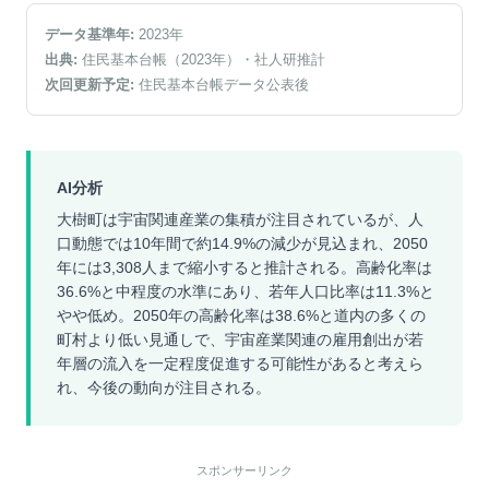
データ基準年:
2023
年
出典:
住民基本台帳（2023年）
・社人研推計
次回更新予定:
住民基本台帳データ公表後
AI分析
大樹町は宇宙関連産業の集積が注目されているが、人
口動態では10年間で約14.9%の減少が見込まれ、2050
年には3,308人まで縮小すると推計される。高齢化率は
36.6%と中程度の水準にあり、若年人口比率は11.3%と
やや低め。2050年の高齢化率は38.6%と道内の多くの
町村より低い見通しで、宇宙産業関連の雇用創出が若
年層の流入を一定程度促進する可能性があると考えら
れ、今後の動向が注目される。
スポンサーリンク