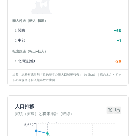
転入超過（転入−転出）
関東
+
68
1
中部
+
1
2
転出超過（転出−転入）
北海道(他)
-26
1
出典：総務省統計局「住民基本台帳人口移動報告」（e-Stat）｜線の太さ・ドッ
トの大きさは転入超過数に比例
人口推移
実績（実線）と将来推計（破線）
基準年(2023)
5,632