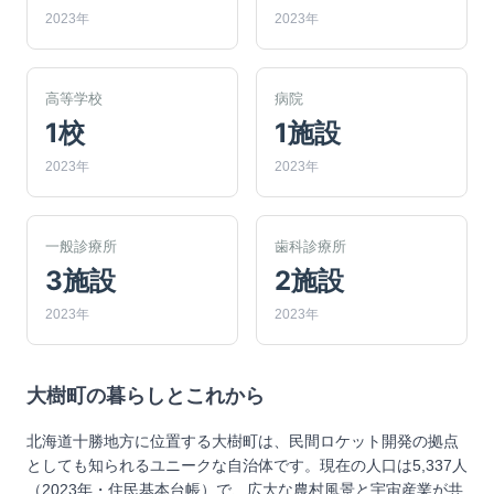
2023年
2023年
高等学校
病院
1校
1施設
2023年
2023年
一般診療所
歯科診療所
3施設
2施設
2023年
2023年
大樹町
の暮らしとこれから
北海道十勝地方に位置する大樹町は、民間ロケット開発の拠点
としても知られるユニークな自治体です。現在の人口は5,337人
（2023年・住民基本台帳）で、広大な農村風景と宇宙産業が共