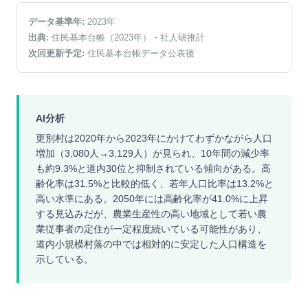
データ基準年:
2023
年
出典:
住民基本台帳（2023年）
・社人研推計
次回更新予定:
住民基本台帳データ公表後
AI分析
更別村は2020年から2023年にかけてわずかながら人口
増加（3,080人→3,129人）が見られ、10年間の減少率
も約9.3%と道内30位と抑制されている傾向がある。高
齢化率は31.5%と比較的低く、若年人口比率は13.2%と
高い水準にある。2050年には高齢化率が41.0%に上昇
する見込みだが、農業生産性の高い地域として若い農
業従事者の定住が一定程度続いている可能性があり、
道内小規模村落の中では相対的に安定した人口構造を
示している。