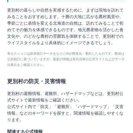
更別村の暮らしや自然を実感するために、まずは現地を訪れて
みることをおすすめします。十勝の大地に広がる農村風景や、
季節ごとに表情を変える北海道の自然は、訪れてみることで初
めてその魅力を体感できるものです。地元農産物を活かした食
文化や、のどかな農村の雰囲気を体験することで、更別村での
ライフスタイルをより具体的にイメージできるでしょう。
本セクションは政府統計データをもとにAIが構造化・要約したものです。数値は
公的統計に基づいていますが、最新の情報は各自治体の公式サイトおよびデータ
出典元をご確認ください。
更別村
の防災・災害情報
更別村
の避難情報、避難所、ハザードマップなどは、
更別村
公
式サイトで最新情報をご確認ください。
公式サイト内で「防災」「避難所」「ハザードマップ」「災害
情報」などのキーワードを探すと、関連情報を確認しやすくな
ります。
関連する公式情報