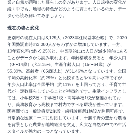
業と自然が調和した暮らしの姿があります。人口規模の変化が
続く中でも、地域の特色がどのように育まれているのか、デー
タから読み解いてみましょう。
現在の姿と変化
更別村の現在人口は3,129人（2023年住民基本台帳）で、2020
年国勢調査時の3,080人からわずかに増加しています。一方、
10年変化率は約-9.25%と、中長期的には人口が減少傾向にある
ことがデータから読み取れます。年齢構成を見ると、年少人口
（0〜14歳）が13.15%、生産年齢人口（15〜64歳）が
55.39%、高齢者（65歳以上）が31.46%となっています。全国
平均の高齢化率（約29%）と比較するとやや高い水準ですが、
年少人口比率は全国平均（約11%）を上回っており、子育て世
代が一定数暮らしていることが特徴的です。生活インフラとし
ては、小学校2校・中学校1校・高等学校1校が整備されてお
り、義務教育から高校まで村内で学べる環境が整っています。
医療面では一般診療所2施設・歯科診療所1施設が利用可能で、
日常的な医療ニーズに対応しています。十勝平野の豊かな農地
を背景とした農業が地域経済を支え、広大な自然の中での生活
スタイルが魅力の一つとなっています。