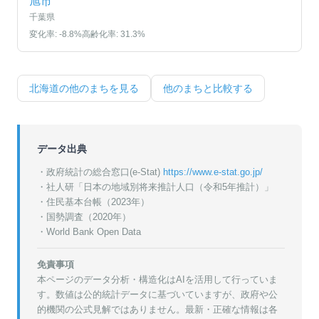
旭市
千葉県
変化率:
-8.8
%
高齢化率:
31.3
%
北海道
の他のまちを見る
他のまちと比較する
データ出典
・政府統計の総合窓口(e-Stat)
https://www.e-stat.go.jp/
・
社人研「日本の地域別将来推計人口（令和5年推計）」
・
住民基本台帳（2023年）
・
国勢調査（2020年）
・World Bank Open Data
免責事項
本ページのデータ分析・構造化はAIを活用して行っていま
す。数値は公的統計データに基づいていますが、政府や公
的機関の公式見解ではありません。最新・正確な情報は各