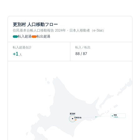
更別村
人口移動フロー
住民基本台帳人口移動報告 2024年・日本人移動者（e-Stat）
転入超過
転出超過
転入超過合計
転入 / 転出
+
1
88
/
87
人
更別村
関東
人
+
19
北海道(他)
-18