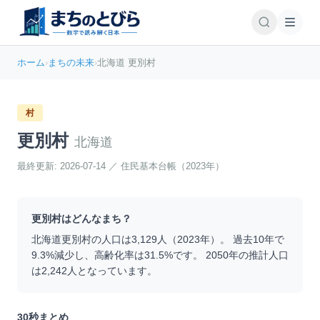
ホーム
›
まちの未来
›
北海道 更別村
村
更別村
北海道
最終更新:
2026-07-14
／
住民基本台帳（2023年）
更別村
はどんなまち？
北海道
更別村
の人口は
3,129
人（
2023
年）。 過去10年で
9.3
%
減少
し、高齢化率は
31.5
%です。 2050年の推計人口
は
2,242
人となっています。
30秒まとめ