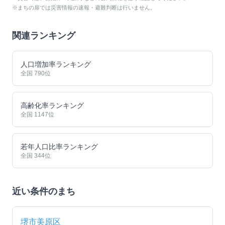
※まちの扉では災害情報の速報・避難判断は行いません。
関連ランキング
人口増加率ランキング
全国
790
位
高齢化率ランキング
全国
1147
位
若年人口比率ランキング
全国
344
位
近い条件のまち
堺市美原区