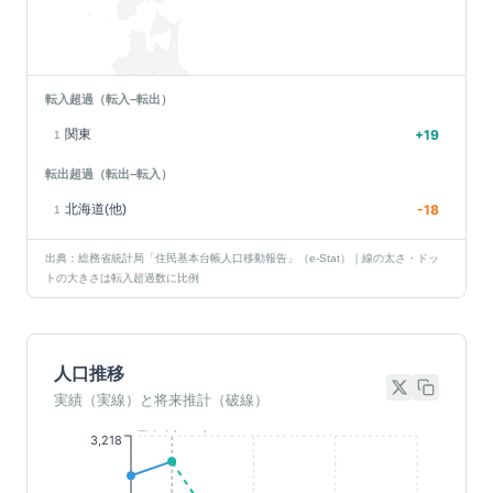
転入超過（転入−転出）
関東
+
19
1
転出超過（転出−転入）
北海道(他)
-18
1
出典：総務省統計局「住民基本台帳人口移動報告」（e-Stat）｜線の太さ・ドッ
トの大きさは転入超過数に比例
人口推移
実績（実線）と将来推計（破線）
基準年(2023)
3,218