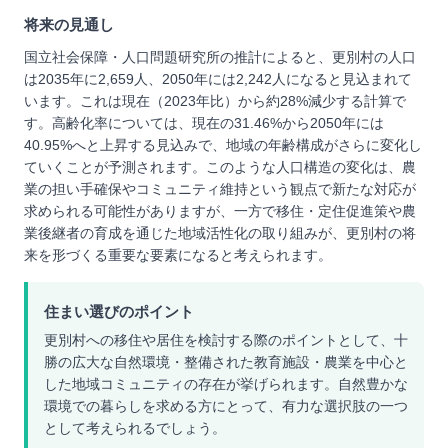
将来の見通し
国立社会保障・人口問題研究所の推計によると、更別村の人口
は2035年に2,659人、2050年には2,242人になると見込まれて
います。これは現在（2023年比）から約28%減少する計算で
す。高齢化率については、現在の31.46%から2050年には
40.95%へと上昇する見込みで、地域の年齢構成がさらに変化し
ていくことが予測されます。このような人口構造の変化は、農
業の担い手確保やコミュニティ維持という観点で新たな対応が
求められる可能性がありますが、一方で移住・定住促進策や農
業後継者の育成を通じた地域活性化の取り組みが、更別村の将
来を形づくる重要な要素になると考えられます。
住まい選びのポイント
更別村への移住や居住を検討する際のポイントとして、十
勝の広大な自然環境・整備された教育施設・農業を中心と
した地域コミュニティの存在が挙げられます。自然豊かな
環境での暮らしを求める方にとって、有力な選択肢の一つ
として考えられるでしょう。