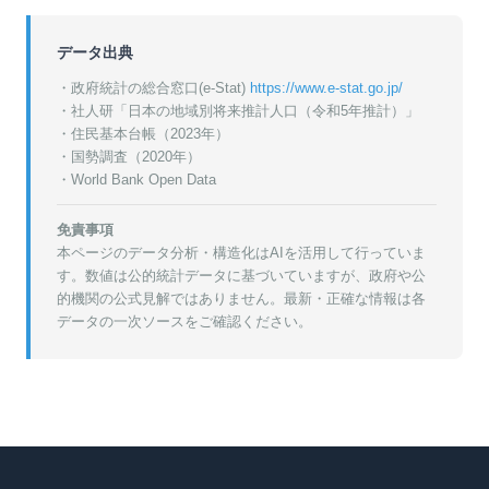
データ出典
・政府統計の総合窓口(e-Stat)
https://www.e-stat.go.jp/
・
社人研「日本の地域別将来推計人口（令和5年推計）」
・
住民基本台帳（2023年）
・
国勢調査（2020年）
・World Bank Open Data
免責事項
本ページのデータ分析・構造化はAIを活用して行っていま
す。数値は公的統計データに基づいていますが、政府や公
的機関の公式見解ではありません。最新・正確な情報は各
データの一次ソースをご確認ください。