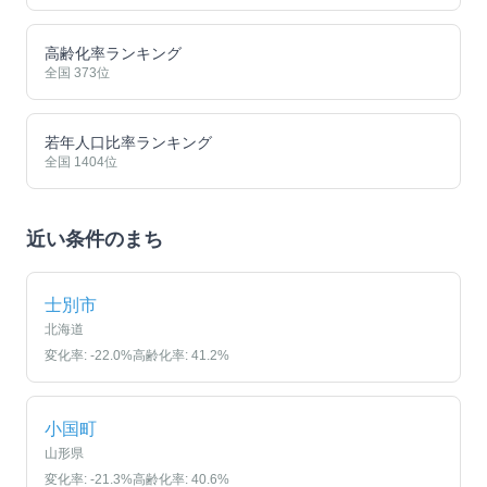
高齢化率ランキング
全国
373
位
若年人口比率ランキング
全国
1404
位
近い条件のまち
士別市
北海道
変化率:
-22.0
%
高齢化率:
41.2
%
小国町
山形県
変化率:
-21.3
%
高齢化率:
40.6
%