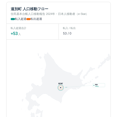
遠別町
人口移動フロー
住民基本台帳人口移動報告 2024年・日本人移動者（e-Stat）
転入超過
転出超過
転入超過合計
転入 / 転出
+
53
53
/
0
人
遠別町
関東
人
+
53