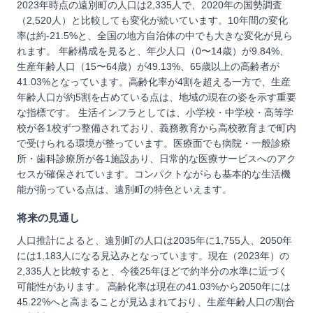
2023年時点の遠別町の人口は2,335人で、2020年の国勢調査
（2,520人）と比較しても変化が続いています。10年間の変化
率は約-21.5%と、全国の地方自治体の中でも大きな変化が見ら
れます。 年齢構成を見ると、年少人口（0〜14歳）が9.84%、
生産年齢人口（15〜64歳）が49.13%、65歳以上の高齢者が
41.03%となっています。高齢化率が4割を超える一方で、生産
年齢人口が約5割を占めている点は、地域の現在の姿を示す重要
な指標です。 生活インフラとしては、小学校・中学校・高等学
校が各1校ずつ整備されており、義務教育から高校教育まで町内
で受けられる環境が整っています。医療面でも病院・一般診療
所・歯科診療所が各1施設あり、日常的な医療サービスへのアク
セスが確保されています。コンパクトながらも基本的な生活機
能が揃っている点は、遠別町の特色といえます。
将来の見通し
人口推計によると、遠別町の人口は2035年に1,755人、2050年
には1,183人になる見込みとなっています。現在（2023年）の
2,335人と比較すると、今後25年ほどで約半分の水準に近づく
可能性があります。 高齢化率は現在の41.03%から2050年には
45.22%へと高まることが見込まれており、生産年齢人口の割合