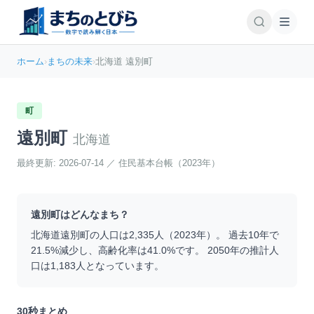
ホーム
›
まちの未来
›
北海道 遠別町
町
遠別町
北海道
最終更新:
2026-07-14
／
住民基本台帳（2023年）
遠別町
はどんなまち？
北海道
遠別町
の人口は
2,335
人（
2023
年）。 過去10年で
21.5
%
減少
し、高齢化率は
41.0
%です。 2050年の推計人
口は
1,183
人となっています。
30秒まとめ