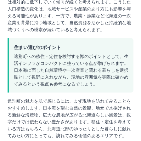
は相対的に低下していく傾向が続くと考えられます。こうした
人口構造の変化は、地域サービスや産業のあり方にも影響を与
える可能性があります。一方で、農業・漁業など北海道の一次
産業を背景に持つ地域として、自然資源を活かした持続的な地
域づくりへの模索が続いていると考えられます。
住まい選びのポイント
遠別町への移住・定住を検討する際のポイントとして、生
活インフラがコンパクトに整っている点が挙げられます。
日本海に面した自然環境や一次産業と関わる暮らしを選択
肢として視野に入れながら、現地の雰囲気を実際に確かめ
てみるという視点も参考になるでしょう。
遠別町の魅力を肌で感じるには、まず現地を訪れてみることを
おすすめします。日本海を望む自然の景観、地元で水揚げされ
る新鮮な海産物、広大な農地が広がる北海道らしい風景は、数
字だけでは伝わらない豊かさがあります。移住・定住を考えて
いる方はもちろん、北海道北部のゆったりとした暮らしに触れ
てみたい方にとっても、訪れてみる価値のあるエリアです。