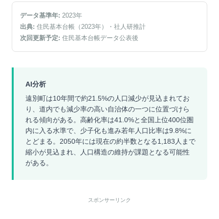
データ基準年:
2023
年
出典:
住民基本台帳（2023年）
・社人研推計
次回更新予定:
住民基本台帳データ公表後
AI分析
遠別町は10年間で約21.5%の人口減少が見込まれてお
り、道内でも減少率の高い自治体の一つに位置づけら
れる傾向がある。高齢化率は41.0%と全国上位400位圏
内に入る水準で、少子化も進み若年人口比率は9.8%に
とどまる。2050年には現在の約半数となる1,183人まで
縮小が見込まれ、人口構造の維持が課題となる可能性
がある。
スポンサーリンク