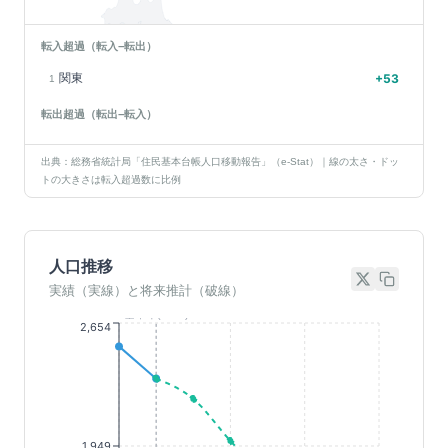
転入超過（転入−転出）
関東
+
53
1
転出超過（転出−転入）
出典：総務省統計局「住民基本台帳人口移動報告」（e-Stat）｜線の太さ・ドッ
トの大きさは転入超過数に比例
人口推移
実績（実線）と将来推計（破線）
基準年(2023)
2,654
1,949