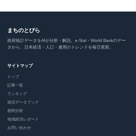
まちのとびら
政府統計データをAIが分析・解説。e-Stat・World Bankのデー
タから、日本経済・人口・雇用のトレンドを毎日更新。
サイトマップ
トップ
記事一覧
ランキング
就活データブック
相関分析
地域経済レポート
お問い合わせ