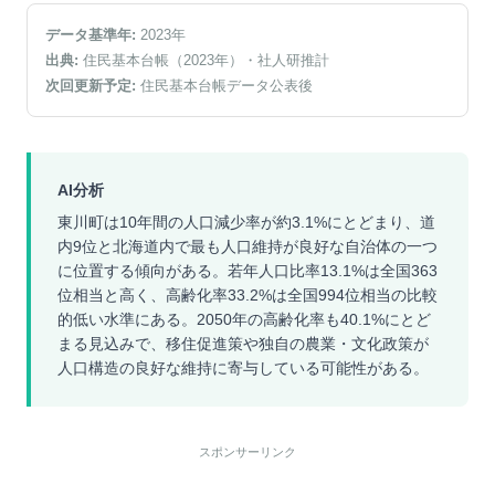
データ基準年:
2023
年
出典:
住民基本台帳（2023年）
・社人研推計
次回更新予定:
住民基本台帳データ公表後
AI分析
東川町は10年間の人口減少率が約3.1%にとどまり、道
内9位と北海道内で最も人口維持が良好な自治体の一つ
に位置する傾向がある。若年人口比率13.1%は全国363
位相当と高く、高齢化率33.2%は全国994位相当の比較
的低い水準にある。2050年の高齢化率も40.1%にとど
まる見込みで、移住促進策や独自の農業・文化政策が
人口構造の良好な維持に寄与している可能性がある。
スポンサーリンク