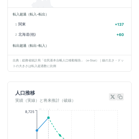
転入超過（転入−転出）
関東
+
137
1
北海道(他)
+
60
2
転出超過（転出−転入）
出典：総務省統計局「住民基本台帳人口移動報告」（e-Stat）｜線の太さ・ドッ
トの大きさは転入超過数に比例
人口推移
実績（実線）と将来推計（破線）
基準年(2023)
8,725