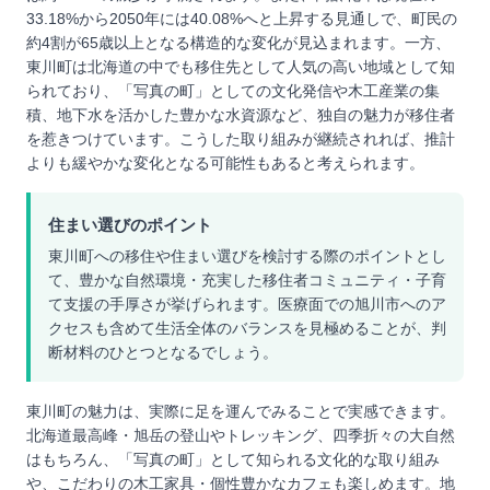
33.18%から2050年には40.08%へと上昇する見通しで、町民の
約4割が65歳以上となる構造的な変化が見込まれます。一方、
東川町は北海道の中でも移住先として人気の高い地域として知
られており、「写真の町」としての文化発信や木工産業の集
積、地下水を活かした豊かな水資源など、独自の魅力が移住者
を惹きつけています。こうした取り組みが継続されれば、推計
よりも緩やかな変化となる可能性もあると考えられます。
住まい選びのポイント
東川町への移住や住まい選びを検討する際のポイントとし
て、豊かな自然環境・充実した移住者コミュニティ・子育
て支援の手厚さが挙げられます。医療面での旭川市へのア
クセスも含めて生活全体のバランスを見極めることが、判
断材料のひとつとなるでしょう。
東川町の魅力は、実際に足を運んでみることで実感できます。
北海道最高峰・旭岳の登山やトレッキング、四季折々の大自然
はもちろん、「写真の町」として知られる文化的な取り組み
や、こだわりの木工家具・個性豊かなカフェも楽しめます。地