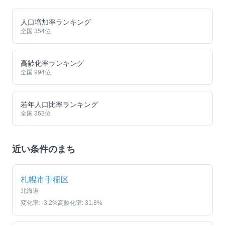
人口増加率ランキング
全国
354
位
高齢化率ランキング
全国
994
位
若年人口比率ランキング
全国
363
位
近い条件のまち
札幌市手稲区
北海道
変化率:
-3.2
%
高齢化率:
31.8
%