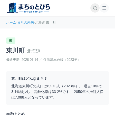
ホーム
›
まちの未来
›
北海道 東川町
町
東川町
北海道
最終更新:
2026-07-14
／
住民基本台帳（2023年）
東川町
はどんなまち？
北海道
東川町
の人口は
8,576
人（
2023
年）。 過去10年で
3.1
%
減少
し、高齢化率は
33.2
%です。 2050年の推計人口
は
7,088
人となっています。
30秒まとめ