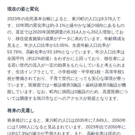
現在の姿と変化
2023年の住民基本台帳によると、東川町の人口は8,576人で
す。10年間の変化率は約-3.1%と緩やかな減少傾向にあるもの
の、直近では2020年国勢調査の8,314人から262人増加してお
り、移住促進施策の成果がデータに表れています。年齢構成を
見ると、年少人口比率が13.05%、生産年齢人口比率が
53.76%、高齢化率が33.18%となっています。年少人口比率は
全国平均（約12%前後）をわずかに上回っており、移住者によ
る若い世代の流入が一定の効果をもたらしていると考えられま
す。生活インフラとして、小学校4校・中学校1校・高等学校1
校が整備されており、子育て世代にとっても安心な環境が整っ
ています。医療面では一般診療所3施設・歯科診療所3施設が機
能しています。なお、町内に病院は0施設のため、高度医療につ
いては隣接する旭川市などへのアクセスが前提となります。
将来の見通し
将来推計によると、東川町の人口は2035年に7,849人、2050年
には7,088人になると見込まれています。2023年比で2050年に
は約17.3%の減少が予測されます。また、高齢化率は現在の