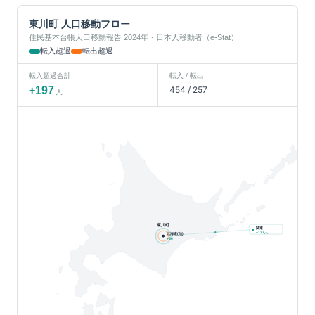
東川町
人口移動フロー
住民基本台帳人口移動報告 2024年・日本人移動者（e-Stat）
転入超過
転出超過
転入超過合計
転入 / 転出
+
197
454
/
257
人
東川町
関東
人
+
137
北海道(他)
+
60