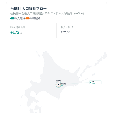
当麻町
人口移動フロー
住民基本台帳人口移動報告 2024年・日本人移動者（e-Stat）
転入超過
転出超過
転入超過合計
転入 / 転出
+
172
172
/
0
人
当麻町
関東
人
+
29
北海道(他)
+
143