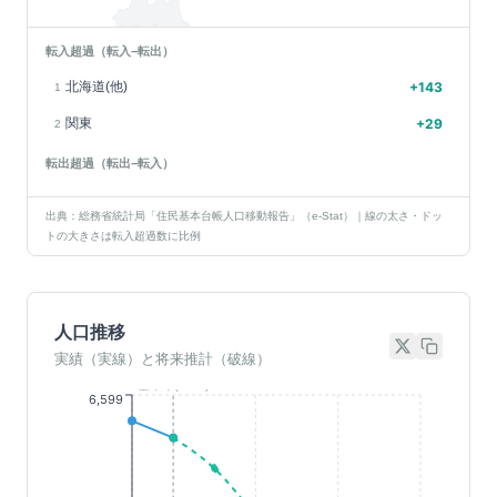
転入超過（転入−転出）
北海道(他)
+
143
1
関東
+
29
2
転出超過（転出−転入）
出典：総務省統計局「住民基本台帳人口移動報告」（e-Stat）｜線の太さ・ドッ
トの大きさは転入超過数に比例
人口推移
実績（実線）と将来推計（破線）
基準年(2023)
6,599