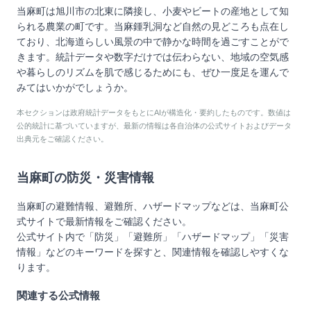
当麻町は旭川市の北東に隣接し、小麦やビートの産地として知
られる農業の町です。当麻鍾乳洞など自然の見どころも点在し
ており、北海道らしい風景の中で静かな時間を過ごすことがで
きます。統計データや数字だけでは伝わらない、地域の空気感
や暮らしのリズムを肌で感じるためにも、ぜひ一度足を運んで
みてはいかがでしょうか。
本セクションは政府統計データをもとにAIが構造化・要約したものです。数値は
公的統計に基づいていますが、最新の情報は各自治体の公式サイトおよびデータ
出典元をご確認ください。
当麻町
の防災・災害情報
当麻町
の避難情報、避難所、ハザードマップなどは、
当麻町
公
式サイトで最新情報をご確認ください。
公式サイト内で「防災」「避難所」「ハザードマップ」「災害
情報」などのキーワードを探すと、関連情報を確認しやすくな
ります。
関連する公式情報