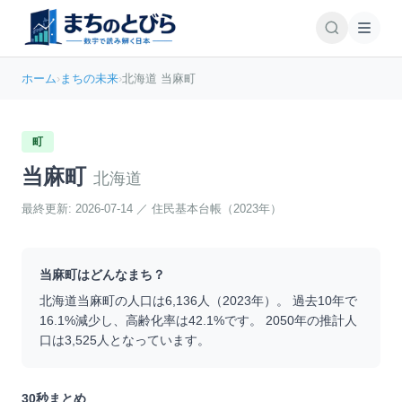
ホーム
›
まちの未来
›
北海道 当麻町
町
当麻町
北海道
最終更新:
2026-07-14
／
住民基本台帳（2023年）
当麻町
はどんなまち？
北海道
当麻町
の人口は
6,136
人（
2023
年）。 過去10年で
16.1
%
減少
し、高齢化率は
42.1
%です。 2050年の推計人
口は
3,525
人となっています。
30秒まとめ