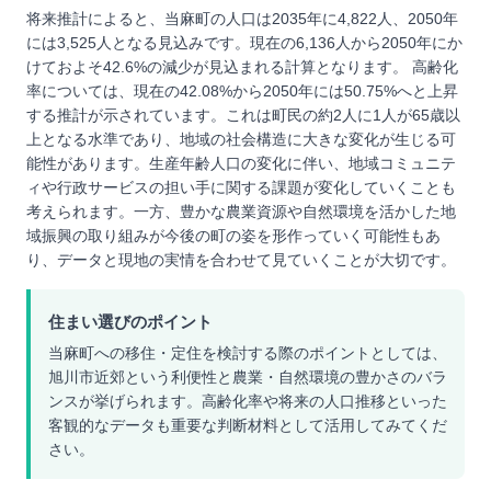
将来推計によると、当麻町の人口は2035年に4,822人、2050年
には3,525人となる見込みです。現在の6,136人から2050年にか
けておよそ42.6%の減少が見込まれる計算となります。 高齢化
率については、現在の42.08%から2050年には50.75%へと上昇
する推計が示されています。これは町民の約2人に1人が65歳以
上となる水準であり、地域の社会構造に大きな変化が生じる可
能性があります。生産年齢人口の変化に伴い、地域コミュニテ
ィや行政サービスの担い手に関する課題が変化していくことも
考えられます。一方、豊かな農業資源や自然環境を活かした地
域振興の取り組みが今後の町の姿を形作っていく可能性もあ
り、データと現地の実情を合わせて見ていくことが大切です。
住まい選びのポイント
当麻町への移住・定住を検討する際のポイントとしては、
旭川市近郊という利便性と農業・自然環境の豊かさのバラ
ンスが挙げられます。高齢化率や将来の人口推移といった
客観的なデータも重要な判断材料として活用してみてくだ
さい。