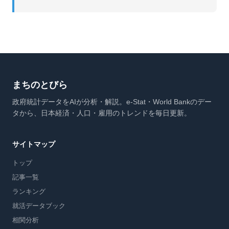
まちのとびら
政府統計データをAIが分析・解説。e-Stat・World Bankのデー
タから、日本経済・人口・雇用のトレンドを毎日更新。
サイトマップ
トップ
記事一覧
ランキング
就活データブック
相関分析