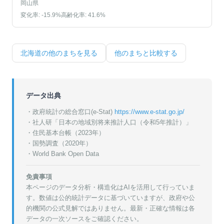
岡山県
変化率:
-15.9
%
高齢化率:
41.6
%
北海道
の他のまちを見る
他のまちと比較する
データ出典
・政府統計の総合窓口(e-Stat)
https://www.e-stat.go.jp/
・
社人研「日本の地域別将来推計人口（令和5年推計）」
・
住民基本台帳（2023年）
・
国勢調査（2020年）
・World Bank Open Data
免責事項
本ページのデータ分析・構造化はAIを活用して行っていま
す。数値は公的統計データに基づいていますが、政府や公
的機関の公式見解ではありません。最新・正確な情報は各
データの一次ソースをご確認ください。