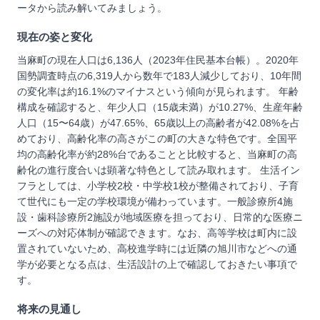
ータから読み解いてみましょう。
現在の姿と変化
当麻町の現在人口は6,136人（2023年住民基本台帳）。2020年
国勢調査時点の6,319人から数年で183人減少しており、10年間
の変化率は約16.1%のマイナスという傾向が見られます。 年齢
構成を確認すると、年少人口（15歳未満）が10.27%、生産年齢
人口（15〜64歳）が47.65%、65歳以上の高齢者が42.08%を占
めており、高齢化率の高さがこの町の大きな特色です。全国平
均の高齢化率が約28%台であることと比較すると、当麻町の高
齢化の進行度合いは顕著な特色として読み取れます。 生活イン
フラとしては、小学校2校・中学校1校が整備されており、子育
て世代にも一定の学校環境が備わっています。一般診療所4施
設・歯科診療所2施設が地域医療を担っており、日常的な医療ニ
ーズへの対応体制が確認できます。なお、高等学校は町内に設
置されていないため、高校進学時には近隣の旭川市などへの通
学が必要となる点は、生活設計の上で確認しておきたい事項で
す。
将来の見通し