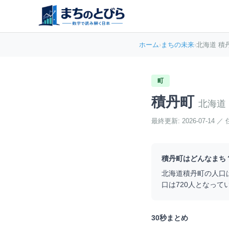
ホーム
›
まちの未来
›
北海道 積
町
積丹町
北海道
最終更新:
2026-07-14
／
積丹町
はどんなまち
北海道
積丹町
の人口
口は
720
人となって
30秒まとめ