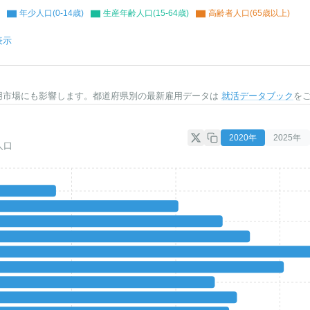
年少人口(0-14歳)
生産年齢人口(15-64歳)
高齢者人口(65歳以上)
表示
用市場にも影響します。都道府県別の最新雇用データは
就活データブック
を
2020
年
2025
年
人口