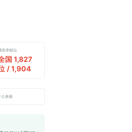
成長率順位
全国 1,827
位 / 1,904
タ公表後