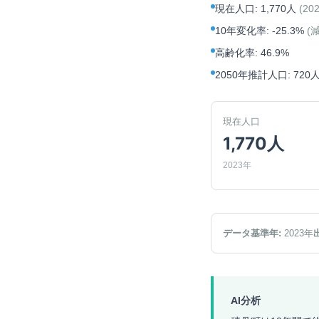
現在人口
:
1,770人
(
20
10年変化率
:
-25.3%
(
高齢化率
:
46.9%
2050年推計人口
:
720
現在人口
1,770人
2023年
データ基準年:
2023
年
AI分析