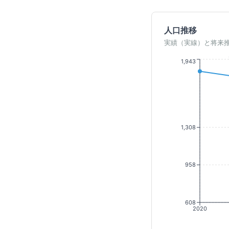
人口推移
実績（実線）と将来
1,943
1,308
958
608
2020