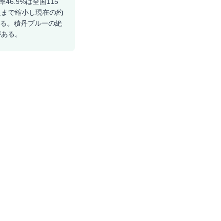
6.9%は全国115
人まで縮小し現在の約
ある。積丹ブルーの絶
がある。