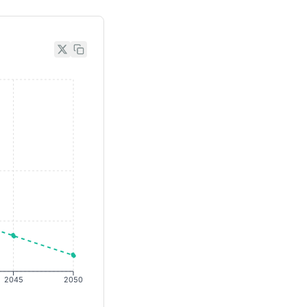
2045
2050