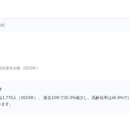
丹町
住民基本台帳（2023年）
？
は
1,770
人（
2023
年）。 過去10年で
25.3
%
減少
し、高齢化率は
46.9
%で
います。