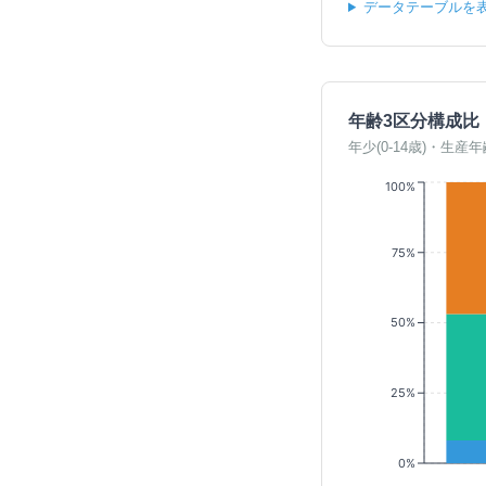
データテーブルを
年齢3区分構成比
年少(0-14歳)・生産年
100%
75%
50%
25%
0%