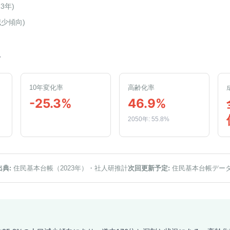
23年
)
減少傾向
)
人
10年変化率
高齢化率
-25.3%
46.9%
2050年: 55.8%
出典:
住民基本台帳（2023年）
・社人研推計
次回更新予定:
住民基本台帳デー