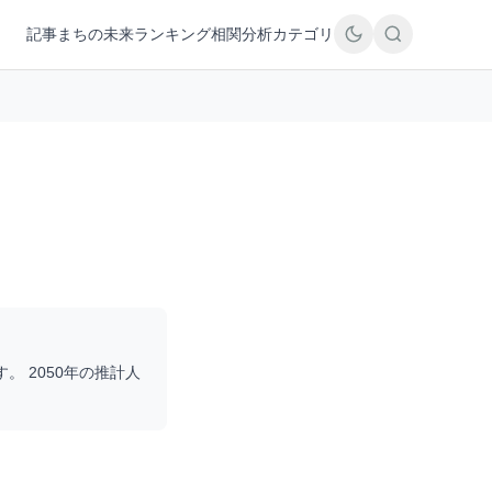
記事
まちの未来
ランキング
相関分析
カテゴリ
す。 2050年の推計人