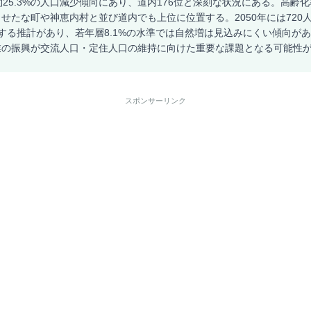
25.3%の人口減少傾向にあり、道内176位と深刻な状況にある。高齢化率4
せたな町や神恵内村と並び道内でも上位に位置する。2050年には720
する推計があり、若年層8.1%の水準では自然増は見込みにくい傾向が
業の振興が交流人口・定住人口の維持に向けた重要な課題となる可能性
スポンサーリンク