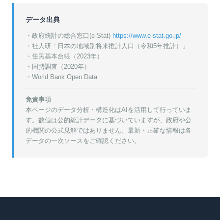
データ出典
・政府統計の総合窓口(e-Stat)
https://www.e-stat.go.jp/
・
社人研「日本の地域別将来推計人口（令和5年推計）」
・
住民基本台帳（2023年）
・
国勢調査（2020年）
・World Bank Open Data
免責事項
本ページのデータ分析・構造化はAIを活用して行っていま
す。数値は公的統計データに基づいていますが、政府や公
的機関の公式見解ではありません。最新・正確な情報は各
データの一次ソースをご確認ください。