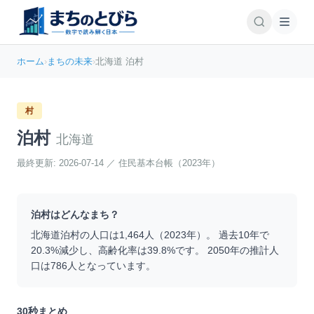
ホーム
›
まちの未来
›
北海道 泊村
村
泊村
北海道
最終更新:
2026-07-14
／
住民基本台帳（2023年）
泊村
はどんなまち？
北海道
泊村
の人口は
1,464
人（
2023
年）。 過去10年で
20.3
%
減少
し、高齢化率は
39.8
%です。 2050年の推計人
口は
786
人となっています。
30秒まとめ