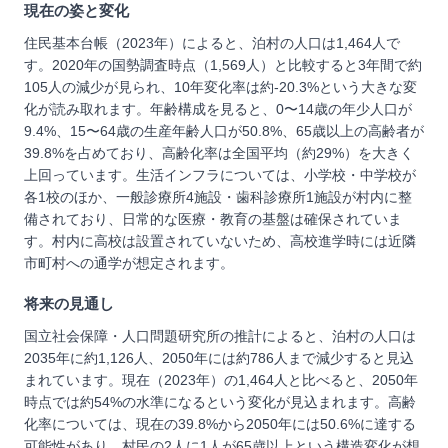
現在の姿と変化
住民基本台帳（2023年）によると、泊村の人口は1,464人で
す。2020年の国勢調査時点（1,569人）と比較すると3年間で約
105人の減少が見られ、10年変化率は約-20.3%という大きな変
化が読み取れます。年齢構成を見ると、0〜14歳の年少人口が
9.4%、15〜64歳の生産年齢人口が50.8%、65歳以上の高齢者が
39.8%を占めており、高齢化率は全国平均（約29%）を大きく
上回っています。生活インフラについては、小学校・中学校が
各1校のほか、一般診療所4施設・歯科診療所1施設が村内に整
備されており、日常的な医療・教育の基盤は確保されていま
す。村内に高校は設置されていないため、高校進学時には近隣
市町村への通学が想定されます。
将来の見通し
国立社会保障・人口問題研究所の推計によると、泊村の人口は
2035年に約1,126人、2050年には約786人まで減少すると見込
まれています。現在（2023年）の1,464人と比べると、2050年
時点では約54%の水準になるという変化が見込まれます。高齢
化率については、現在の39.8%から2050年には50.6%に達する
可能性があり、村民の2人に1人が65歳以上という構造変化が想