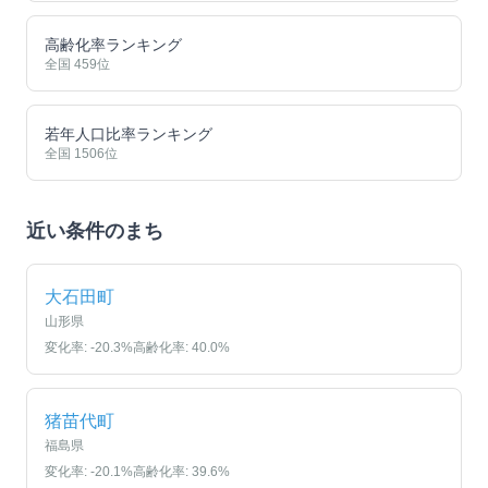
高齢化率ランキング
全国
459
位
若年人口比率ランキング
全国
1506
位
近い条件のまち
大石田町
山形県
変化率:
-20.3
%
高齢化率:
40.0
%
猪苗代町
福島県
変化率:
-20.1
%
高齢化率:
39.6
%