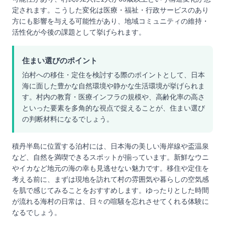
定されます。こうした変化は医療・福祉・行政サービスのあり
方にも影響を与える可能性があり、地域コミュニティの維持・
活性化が今後の課題として挙げられます。
住まい選びのポイント
泊村への移住・定住を検討する際のポイントとして、日本
海に面した豊かな自然環境や静かな生活環境が挙げられま
す。村内の教育・医療インフラの規模や、高齢化率の高さ
といった要素を多角的な視点で捉えることが、住まい選び
の判断材料になるでしょう。
積丹半島に位置する泊村には、日本海の美しい海岸線や盃温泉
など、自然を満喫できるスポットが揃っています。新鮮なウニ
やイカなど地元の海の幸も見逃せない魅力です。移住や定住を
考える前に、まずは現地を訪れて村の雰囲気や暮らしの空気感
を肌で感じてみることをおすすめします。ゆったりとした時間
が流れる海村の日常は、日々の喧騒を忘れさせてくれる体験に
なるでしょう。