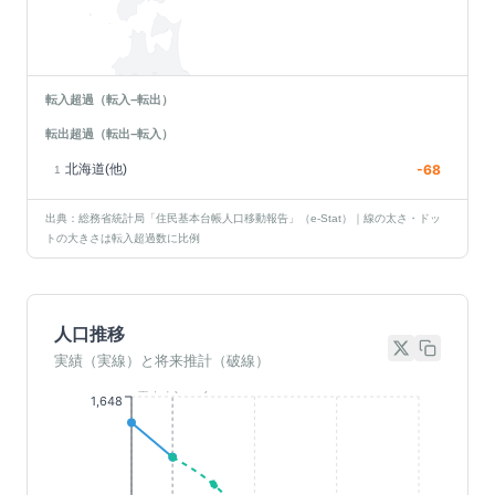
転入超過（転入−転出）
転出超過（転出−転入）
北海道(他)
-68
1
出典：総務省統計局「住民基本台帳人口移動報告」（e-Stat）｜線の太さ・ドッ
トの大きさは転入超過数に比例
人口推移
実績（実線）と将来推計（破線）
基準年(2023)
1,648