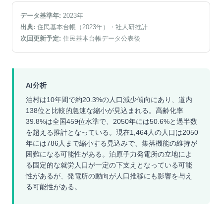
データ基準年:
2023
年
出典:
住民基本台帳（2023年）
・社人研推計
次回更新予定:
住民基本台帳データ公表後
AI分析
泊村は10年間で約20.3%の人口減少傾向にあり、道内
138位と比較的急速な縮小が見込まれる。高齢化率
39.8%は全国459位水準で、2050年には50.6%と過半数
を超える推計となっている。現在1,464人の人口は2050
年には786人まで縮小する見込みで、集落機能の維持が
困難になる可能性がある。泊原子力発電所の立地によ
る固定的な就労人口が一定の下支えとなっている可能
性があるが、発電所の動向が人口推移にも影響を与え
る可能性がある。