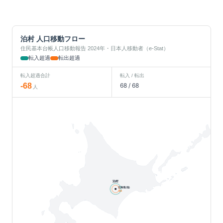
泊村
人口移動フロー
住民基本台帳人口移動報告 2024年・日本人移動者（e-Stat）
転入超過
転出超過
転入超過合計
転入 / 転出
-68
68
/
68
人
泊村
北海道(他)
-68