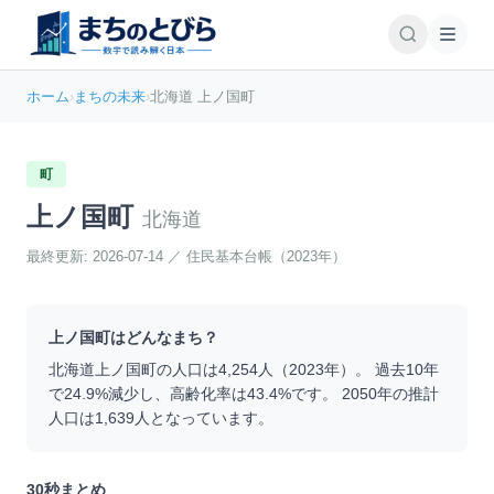
ホーム
›
まちの未来
›
北海道 上ノ国町
町
上ノ国町
北海道
最終更新:
2026-07-14
／
住民基本台帳（2023年）
上ノ国町
はどんなまち？
北海道
上ノ国町
の人口は
4,254
人（
2023
年）。 過去10年
で
24.9
%
減少
し、高齢化率は
43.4
%です。 2050年の推計
人口は
1,639
人となっています。
30秒まとめ