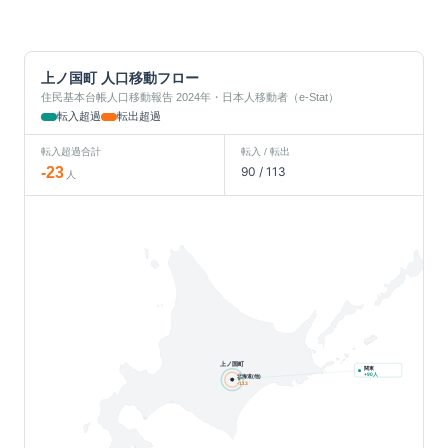
上ノ国町
人口移動フロー
住民基本台帳人口移動報告 2024年・日本人移動者（e-Stat）
転入超過
転出超過
転入超過合計
転入 / 転出
-23
90
/
113
人
上ノ国町
関東
人
+
90
北海道(他)
-113