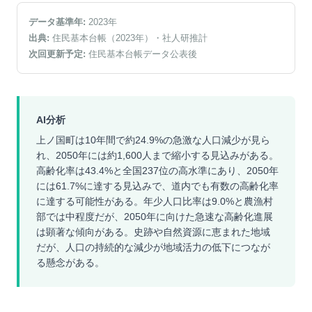
データ基準年:
2023
年
出典:
住民基本台帳（2023年）
・社人研推計
次回更新予定:
住民基本台帳データ公表後
AI分析
上ノ国町は10年間で約24.9%の急激な人口減少が見ら
れ、2050年には約1,600人まで縮小する見込みがある。
高齢化率は43.4%と全国237位の高水準にあり、2050年
には61.7%に達する見込みで、道内でも有数の高齢化率
に達する可能性がある。年少人口比率は9.0%と農漁村
部では中程度だが、2050年に向けた急速な高齢化進展
は顕著な傾向がある。史跡や自然資源に恵まれた地域
だが、人口の持続的な減少が地域活力の低下につなが
る懸念がある。