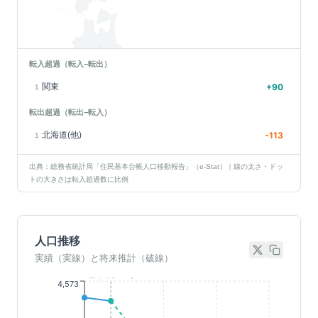
転入超過（転入−転出）
関東
+
90
1
転出超過（転出−転入）
北海道(他)
-113
1
出典：総務省統計局「住民基本台帳人口移動報告」（e-Stat）｜線の太さ・ドッ
トの大きさは転入超過数に比例
人口推移
実績（実線）と将来推計（破線）
基準年(2023)
4,573