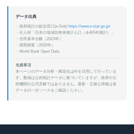
データ出典
・政府統計の総合窓口(e-Stat)
https://www.e-stat.go.jp/
・
社人研「日本の地域別将来推計人口（令和5年推計）」
・
住民基本台帳（2023年）
・
国勢調査（2020年）
・World Bank Open Data
免責事項
本ページのデータ分析・構造化はAIを活用して行っていま
す。数値は公的統計データに基づいていますが、政府や公
的機関の公式見解ではありません。最新・正確な情報は各
データの一次ソースをご確認ください。