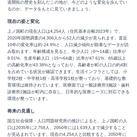
道開拓の歴史を刻んだこの地が、今どのような変化を歩んでい
るのか、データをもとに見ていきましょう。
現在の姿と変化
上ノ国町の現在人口は4,254人（住民基本台帳2023年）で、
2020年国勢調査の4,306人から52人の減少が見られます。直近
10年の変化率は約-24.9%と、人口減少傾向が顕著なデータが読
み取れます。年齢構成を見ると、年少人口（0〜14歳）比率が
9.01%、生産年齢人口（15〜64歳）比率が47.61%、65歳以上
の高齢化率が43.38%となっており、高齢者が町の人口の約4割
を占めている状況が確認できます。生活インフラとしては、小
学校2校・中学校1校・高等学校1校が整っており、基礎的な教
育環境は維持されています。医療面では一般診療所3施設・歯科
診療所2施設が町内に存在し、日常的な医療ニーズに対応できる
環境が整っています。
将来の見通し
国立社会保障・人口問題研究所の推計によると、上ノ国町の人
口は2035年に2,758人、2050年には1,639人まで減少すること
が見込まれています。現在の4,254人と比較すると、2050年に