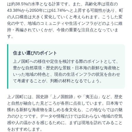
は約38.5%の水準となる計算です。また、高齢化率は現在の
43.38%から2050年には61.74%へと上昇する可能性があり、町
の人口構造は大きく変化していくと考えられます。こうした変
化の中で、地域のコミュニティや生活インフラがどのように維
持・再編されていくかが、今後の重要な注目点となっていま
す。
住まい選びのポイント
上ノ国町への移住や定住を検討する際のポイントとして、
豊かな自然環境・歴史的な景観・日本海の新鮮な海産物と
いった地域の特色と、現在の生活インフラの状況を合わせ
て考慮することが、判断の材料となるでしょう。
上ノ国町には、国史跡「上ノ国館跡」や「夷王山」など、歴史
と自然が融合した見どころが各所に点在しています。日本海で
獲れる新鮮な海産物を楽しめる食文化も、この地ならではの魅
力のひとつです。データや情報だけでは伝わらない地域の空気
感や人の温かさを感じるために、まずは現地を訪れてみること
をおすすめします。