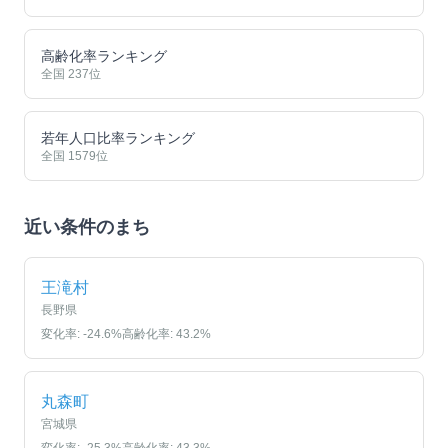
高齢化率ランキング
全国
237
位
若年人口比率ランキング
全国
1579
位
近い条件のまち
王滝村
長野県
変化率:
-24.6
%
高齢化率:
43.2
%
丸森町
宮城県