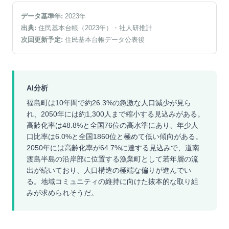
データ基準年:
2023
年
出典:
住民基本台帳（2023年）
・社人研推計
次回更新予定:
住民基本台帳データ公表後
AI分析
福島町は10年間で約26.3%の急激な人口減少が見ら
れ、2050年には約1,300人まで縮小する見込みがある。
高齢化率は48.8%と全国76位の高水準にあり、年少人
口比率は6.0%と全国1860位と極めて低い傾向がある。
2050年には高齢化率が64.7%に達する見込みで、道南
渡島半島の沿岸部に位置する漁業町として若年層の流
出が続いており、人口構造の極端な偏りが進んでい
る。地域コミュニティの維持に向けた抜本的な取り組
みが求められそうだ。