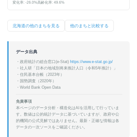
変化率:
-26.0
%
高齢化率:
49.6
%
北海道
の他のまちを見る
他のまちと比較する
データ出典
・政府統計の総合窓口(e-Stat)
https://www.e-stat.go.jp/
・
社人研「日本の地域別将来推計人口（令和5年推計）」
・
住民基本台帳（2023年）
・
国勢調査（2020年）
・World Bank Open Data
免責事項
本ページのデータ分析・構造化はAIを活用して行っていま
す。数値は公的統計データに基づいていますが、政府や公
的機関の公式見解ではありません。最新・正確な情報は各
データの一次ソースをご確認ください。