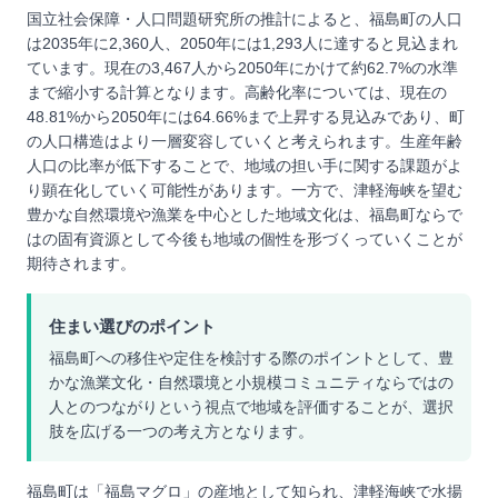
国立社会保障・人口問題研究所の推計によると、福島町の人口
は2035年に2,360人、2050年には1,293人に達すると見込まれ
ています。現在の3,467人から2050年にかけて約62.7%の水準
まで縮小する計算となります。高齢化率については、現在の
48.81%から2050年には64.66%まで上昇する見込みであり、町
の人口構造はより一層変容していくと考えられます。生産年齢
人口の比率が低下することで、地域の担い手に関する課題がよ
り顕在化していく可能性があります。一方で、津軽海峡を望む
豊かな自然環境や漁業を中心とした地域文化は、福島町ならで
はの固有資源として今後も地域の個性を形づくっていくことが
期待されます。
住まい選びのポイント
福島町への移住や定住を検討する際のポイントとして、豊
かな漁業文化・自然環境と小規模コミュニティならではの
人とのつながりという視点で地域を評価することが、選択
肢を広げる一つの考え方となります。
福島町は「福島マグロ」の産地として知られ、津軽海峡で水揚