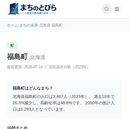
ホーム
›
まちの未来
›
北海道 福島町
町
福島町
北海道
最終更新:
2026-07-14
／
住民基本台帳（2023年）
福島町
はどんなまち？
北海道
福島町
の人口は
3,467
人（
2023
年）。 過去10年で
26.3
%
減少
し、高齢化率は
48.8
%です。 2050年の推計人
口は
1,293
人となっています。
30秒まとめ