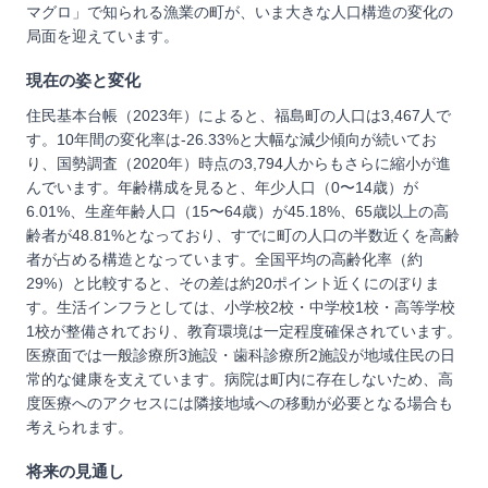
マグロ」で知られる漁業の町が、いま大きな人口構造の変化の
局面を迎えています。
現在の姿と変化
住民基本台帳（2023年）によると、福島町の人口は3,467人で
す。10年間の変化率は-26.33%と大幅な減少傾向が続いてお
り、国勢調査（2020年）時点の3,794人からもさらに縮小が進
んでいます。年齢構成を見ると、年少人口（0〜14歳）が
6.01%、生産年齢人口（15〜64歳）が45.18%、65歳以上の高
齢者が48.81%となっており、すでに町の人口の半数近くを高齢
者が占める構造となっています。全国平均の高齢化率（約
29%）と比較すると、その差は約20ポイント近くにのぼりま
す。生活インフラとしては、小学校2校・中学校1校・高等学校
1校が整備されており、教育環境は一定程度確保されています。
医療面では一般診療所3施設・歯科診療所2施設が地域住民の日
常的な健康を支えています。病院は町内に存在しないため、高
度医療へのアクセスには隣接地域への移動が必要となる場合も
考えられます。
将来の見通し