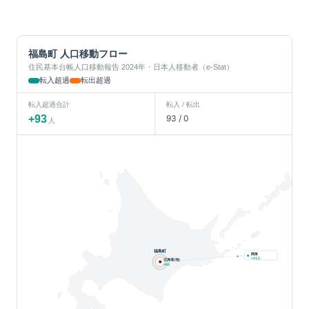
福島町
人口移動フロー
住民基本台帳人口移動報告 2024年・日本人移動者（e-Stat）
転入超過
転出超過
転入超過合計
転入 / 転出
+
93
93
/
0
人
福島町
関東
人
+
31
北海道(他)
+
62