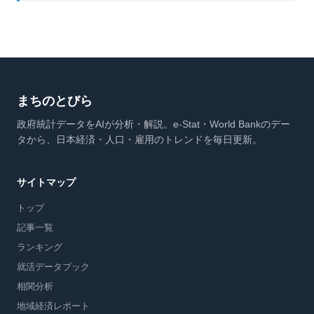
まちのとびら
政府統計データをAIが分析・解説。e-Stat・World Bankのデー
タから、日本経済・人口・雇用のトレンドを毎日更新。
サイトマップ
トップ
記事一覧
ランキング
就活データブック
相関分析
地域経済レポート