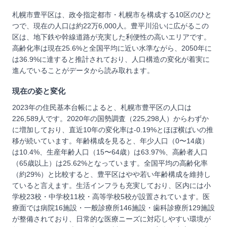
札幌市豊平区は、政令指定都市・札幌市を構成する10区のひと
つで、現在の人口は約22万6,000人。豊平川沿いに広がるこの
区は、地下鉄や幹線道路が充実した利便性の高いエリアです。
高齢化率は現在25.6%と全国平均に近い水準ながら、2050年に
は36.9%に達すると推計されており、人口構造の変化が着実に
進んでいることがデータから読み取れます。
現在の姿と変化
2023年の住民基本台帳によると、札幌市豊平区の人口は
226,589人です。2020年の国勢調査（225,298人）からわずか
に増加しており、直近10年の変化率は-0.19%とほぼ横ばいの推
移が続いています。年齢構成を見ると、年少人口（0〜14歳）
は10.4%、生産年齢人口（15〜64歳）は63.97%、高齢者人口
（65歳以上）は25.62%となっています。全国平均の高齢化率
（約29%）と比較すると、豊平区はやや若い年齢構成を維持し
ていると言えます。生活インフラも充実しており、区内には小
学校23校・中学校11校・高等学校5校が設置されています。医
療面では病院16施設・一般診療所146施設・歯科診療所129施設
が整備されており、日常的な医療ニーズに対応しやすい環境が