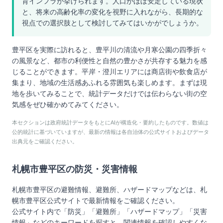
育インフラが挙げられます。人口がほぼ安定している現状
と、将来の高齢化率の変化を視野に入れながら、長期的な
視点での選択肢として検討してみてはいかがでしょうか。
豊平区を実際に訪れると、豊平川の清流や月寒公園の四季折々
の風景など、都市の利便性と自然の豊かさが共存する魅力を感
じることができます。平岸・澄川エリアには商店街や飲食店が
集まり、地域の生活感あふれる雰囲気も楽しめます。まずは現
地を歩いてみることで、統計データだけでは伝わらない街の空
気感をぜひ確かめてみてください。
本セクションは政府統計データをもとにAIが構造化・要約したものです。数値は
公的統計に基づいていますが、最新の情報は各自治体の公式サイトおよびデータ
出典元をご確認ください。
札幌市豊平区
の防災・災害情報
札幌市豊平区
の避難情報、避難所、ハザードマップなどは、
札
幌市豊平区
公式サイトで最新情報をご確認ください。
公式サイト内で「防災」「避難所」「ハザードマップ」「災害
情報」などのキーワードを探すと、関連情報を確認しやすくな