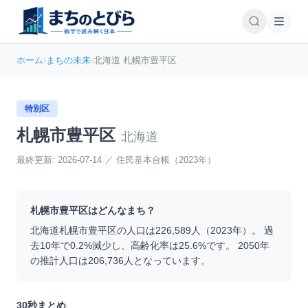
ホーム
›
まちの未来
›
北海道 札幌市豊平区
特別区
札幌市豊平区
北海道
最終更新:
2026-07-14
／
住民基本台帳（2023年）
札幌市豊平区
はどんなまち？
北海道
札幌市豊平区
の人口は
226,589
人（
2023
年）。 過
去10年で
0.2
%
減少
し、高齢化率は
25.6
%です。 2050年
の推計人口は
206,736
人となっています。
30秒まとめ