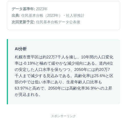
データ基準年:
2023
年
出典:
住民基本台帳（2023年）
・社人研推計
次回更新予定:
住民基本台帳データ公表後
AI分析
札幌市豊平区は約22万7千人を擁し、10年間の人口変化
率は-0.19%と極めて緩やかな減少傾向にある。道内4位
の安定した人口水準を保ちつつ、2050年には約20万7
千人まで減少する見込みである。高齢化率は25.6%と区
部の中では低い水準にあり、生産年齢人口比率も
63.97%と高めで、2050年には高齢化率36.9%への上昇
が見込まれる。
スポンサーリンク