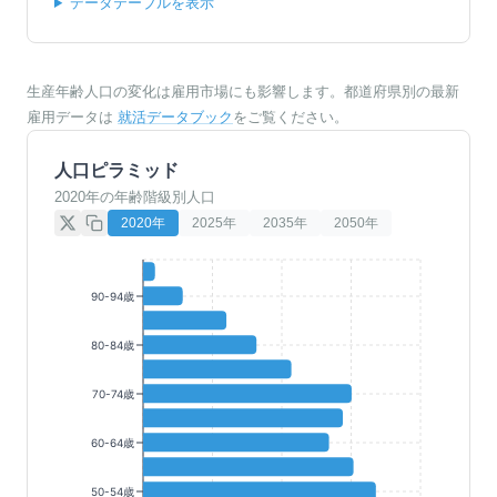
データテーブルを表示
生産年齢人口の変化は雇用市場にも影響します。都道府県別の最新
雇用データは
就活データブック
をご覧ください。
人口ピラミッド
2020年の年齢階級別人口
2020
年
2025
年
2035
年
2050
年
90-94歳
80-84歳
70-74歳
60-64歳
50-54歳