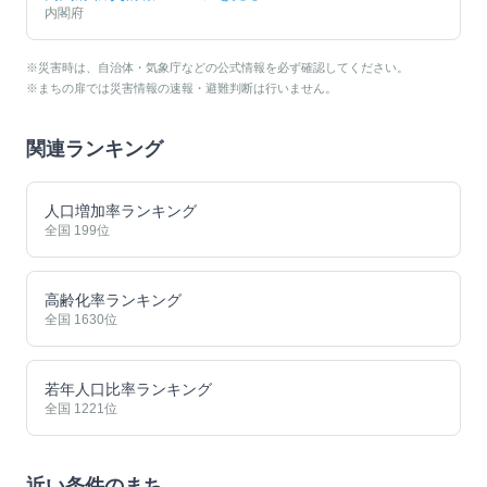
内閣府
※災害時は、自治体・気象庁などの公式情報を必ず確認してください。
※まちの扉では災害情報の速報・避難判断は行いません。
関連ランキング
人口増加率ランキング
全国
199
位
高齢化率ランキング
全国
1630
位
若年人口比率ランキング
全国
1221
位
近い条件のまち