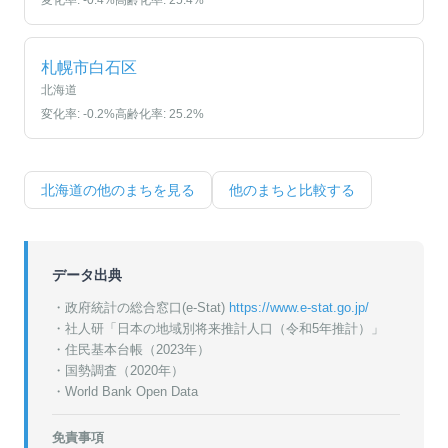
変化率:
-0.4
%
高齢化率:
25.4
%
札幌市白石区
北海道
変化率:
-0.2
%
高齢化率:
25.2
%
北海道
の他のまちを見る
他のまちと比較する
データ出典
・政府統計の総合窓口(e-Stat)
https://www.e-stat.go.jp/
・
社人研「日本の地域別将来推計人口（令和5年推計）」
・
住民基本台帳（2023年）
・
国勢調査（2020年）
・World Bank Open Data
免責事項