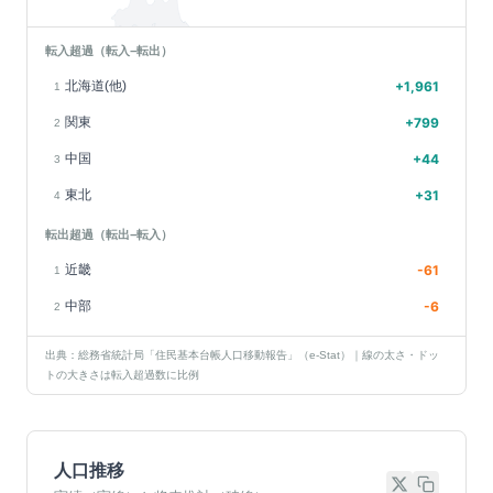
転入超過（転入−転出）
北海道(他)
+
1,961
1
関東
+
799
2
中国
+
44
3
東北
+
31
4
転出超過（転出−転入）
近畿
-61
1
中部
-6
2
出典：総務省統計局「住民基本台帳人口移動報告」（e-Stat）｜線の太さ・ドッ
トの大きさは転入超過数に比例
人口推移