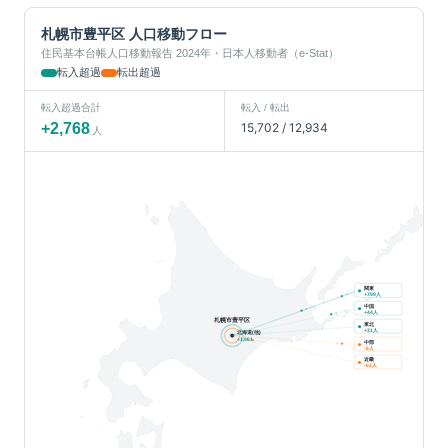
札幌市豊平区
人口移動フロー
住民基本台帳人口移動報告 2024年・日本人移動者（e-Stat）
転入超過
転出超過
転入超過合計
転入 / 転出
+
2,768
15,702
/
12,934
人
関東
人
+
799
中国
人
+
44
札幌市豊平区
東北
人
+
31
北海道(他)
+
1,961
中部
人
-6
近畿
人
-61