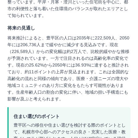
整っています。平岸・月寒・澄川といった住宅街を中心に、都
市の利便性と落ち着いた住環境のバランスが取れたエリアとし
て知られています。
将来の見通し
将来推計によると、豊平区の人口は2035年に222,509人、2050
年には206,736人まで緩やかに減少する見込みです。現在
（226,589人）からの変化幅は約2万人で、比較的緩やかな推移
が予測されています。一方で注目されるのは高齢化率の変化で
す。現在の25.62%から2050年には36.93%に達すると推計され
ており、約11ポイントの上昇が見込まれます。これは全国的な
高齢化の流れと同様の傾向であり、医療・介護ニーズの増大や
地域コミュニティのあり方に変化をもたらす可能性がありま
す。生産年齢人口の割合の変化に伴い、地域の担い手構造にも
影響が及ぶと考えられます。
住まい選びのポイント
豊平区への移住や住まい選びを検討する際のポイントとし
て、札幌市中心部へのアクセスの良さ・充実した医療・教